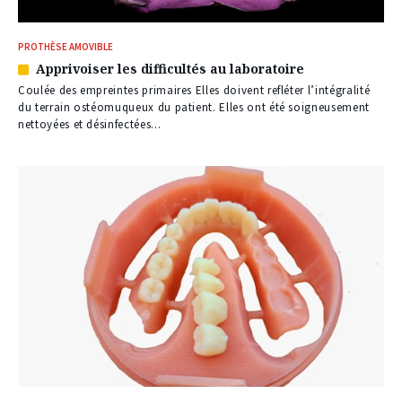
PROTHÈSE AMOVIBLE
Apprivoiser les difficultés au laboratoire
Article
réservé
Coulée des empreintes primaires Elles doivent refléter l’intégralité
à
du terrain ostéomuqueux du patient. Elles ont été soigneusement
nos
nettoyées et désinfectées...
abonnés