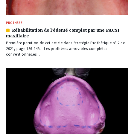
PROTHÈSE
Réhabilitation de l’édenté complet par une PACSI
Article
maxillaire
réservé
à
Première parution de cet article dans Stratégie Prothétique n° 2 de
nos
2021, page 136-145. Les prothèses amovibles complètes
abonnés
conventionnelles...