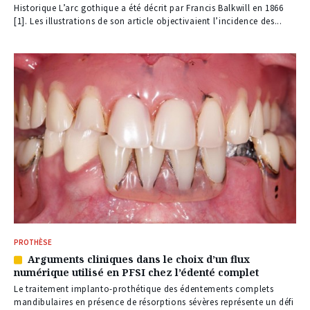
à
Historique L’arc gothique a été décrit par Francis Balkwill en 1866
nos
[1]. Les illustrations de son article objectivaient l’incidence des...
abonnés
PROTHÈSE
Arguments cliniques dans le choix d’un flux
Article
numérique utilisé en PFSI chez l’édenté complet
réservé
à
Le traitement implanto-prothétique des édentements complets
nos
mandibulaires en présence de résorptions sévères représente un défi