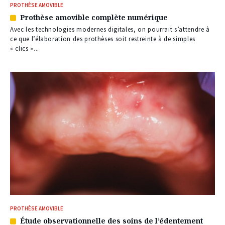
PROTHÈSE AMOVIBLE
Prothèse amovible complète numérique
Article
réservé
Avec les technologies modernes digitales, on pourrait s’attendre à
à
ce que l’élaboration des prothèses soit restreinte à de simples
nos
« clics »...
abonnés
PROTHÈSE AMOVIBLE
Étude observationnelle des soins de l’édentement
Article