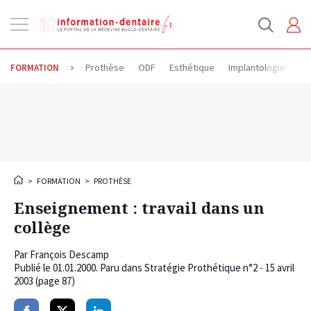
Ouvrir
la
navigation
Prothèse
ODF
Esthétique
Implantologie
Od
FORMATION
>
FORMATION
>
PROTHÈSE
Enseignement : travail dans un
collège
Par
François Descamp
Publié le
01.01.2000
. Paru dans Stratégie Prothétique n°2 - 15 avril
2003 (page 87)