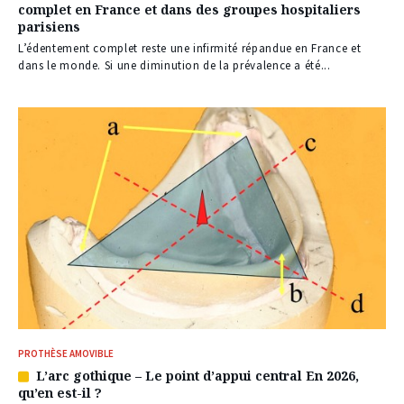
complet en France et dans des groupes hospitaliers
réservé
parisiens
à
nos
L’édentement complet reste une infirmité répandue en France et
abonnés
dans le monde. Si une diminution de la prévalence a été...
PROTHÈSE AMOVIBLE
L’arc gothique – Le point d’appui central En 2026,
Article
qu’en est-il ?
réservé