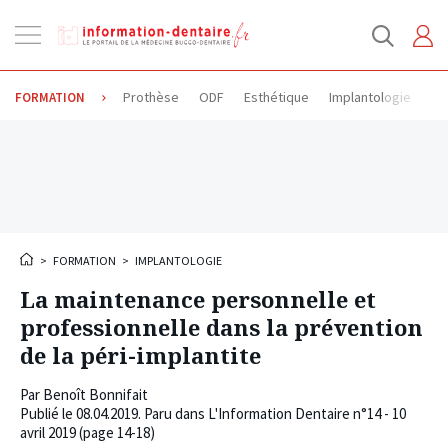
Ouvrir
la
navigation
Prothèse
ODF
Esthétique
Implantologie
Od
FORMATION
>
FORMATION
>
IMPLANTOLOGIE
La maintenance personnelle et
professionnelle dans la prévention
de la péri-implantite
Par
Benoît Bonnifait
Publié le
08.04.2019
. Paru dans L'Information Dentaire n°14 - 10
avril 2019 (page 14-18)