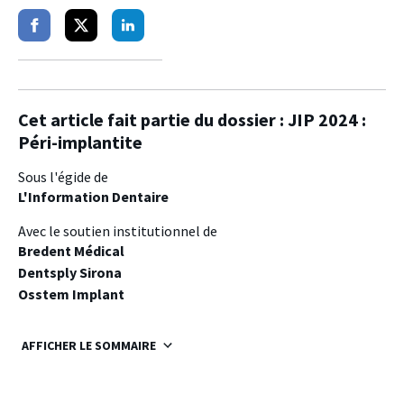
Partager
Partager
Partager
sur
sur
sur
facebook
twitter
linkedin
Cet article fait partie du dossier :
JIP 2024 :
Péri-implantite
Sous l'égide de
L'Information Dentaire
Avec le soutien institutionnel de
Bredent Médical
Dentsply Sirona
Osstem Implant
AFFICHER LE SOMMAIRE