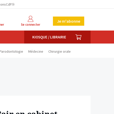
facebook
twitter
linkedin
ionsCdP.fr
Je m'abonne
her
Se connecter
PANIER
KIOSQUE / LIBRAIRIE
Parodontologie
Médecine
Chirurgie orale