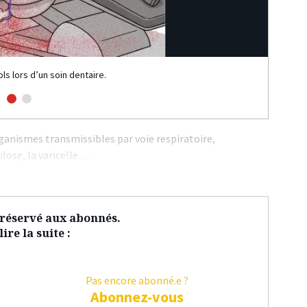
ls lors d’un soin dentaire.
2. Te
selon
ganismes transmissibles par voie respiratoire,
lose, la varicelle…
t réservé aux abonnés.
ire la suite :
Pas encore abonné.e ?
Abonnez-vous