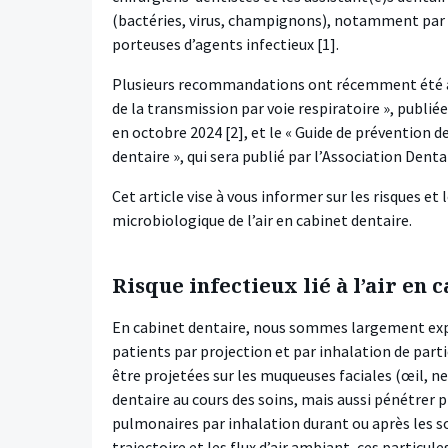
(bactéries, virus, champignons), notamment par
porteuses d’agents infectieux [1].
Plusieurs recommandations ont récemment été ac
de la transmission par voie respiratoire », publié
en octobre 2024 [2], et le « Guide de prévention 
dentaire », qui sera publié par l’Association Dent
Cet article vise à vous informer sur les risques e
microbiologique de l’air en cabinet dentaire.
Risque infectieux lié à l’air en 
En cabinet dentaire, nous sommes largement expo
patients par projection et par inhalation de part
être projetées sur les muqueuses faciales (œil, n
dentaire au cours des soins, mais aussi pénétrer 
pulmonaires par inhalation durant ou après les soin
trajectoire et les flux d’air ambiant, ces particul