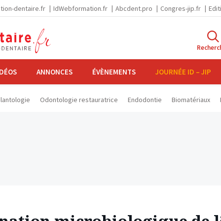
tion-dentaire.fr
IdWebformation.fr
Abcdent.pro
Congres-jip.fr
Edit
Recherc
IDÉOS
ANNONCES
ÉVÈNEMENTS
JOURNÉE ID – JIP
lantologie
Odontologie restauratrice
Endodontie
Biomatériaux