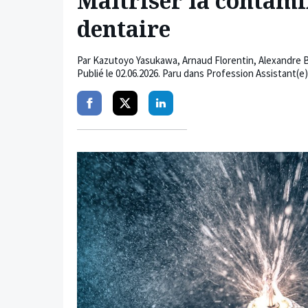
Maîtriser la contami
dentaire
Par
Kazutoyo Yasukawa
,
Arnaud Florentin
,
Alexandre 
Publié le
02.06.2026
. Paru dans Profession Assistant(e)
Partager
Partager
Partager
sur
sur
sur
facebook
twitter
linkedin