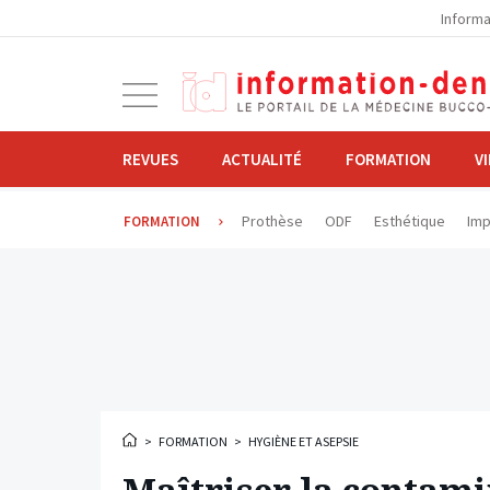
la
Informa
navigation
Ouvrir
la
navigation
REVUES
ACTUALITÉ
FORMATION
V
Prothèse
ODF
Esthétique
Imp
FORMATION
>
FORMATION
>
HYGIÈNE ET ASEPSIE