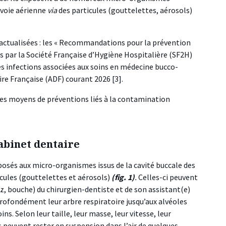
 voie aérienne
via
des particules (gouttelettes, aérosols)
tualisées : les « Recommandations pour la prévention
es par la Société Française d’Hygiène Hospitalière (SF2H)
des infections associées aux soins en médecine bucco-
aire Française (ADF) courant 2026 [3].
t les moyens de préventions liés à la contamination
cabinet dentaire
sés aux micro-organismes issus de la cavité buccale des
icules (gouttelettes et aérosols)
(fig. 1)
.
Celles-ci peuvent
ez, bouche) du chirurgien-dentiste et de son assistant(e)
profondément leur arbre respiratoire jusqu’aux alvéoles
s. Selon leur taille, leur masse, leur vitesse, leur
es peuvent rester en suspension dans l’air de quelques