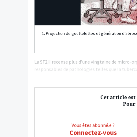
1. Projection de gouttelettes et génération d’aéroso
La SF2H recense plus d’une vingtaine de micro-or
responsables de pathologies telles que la tubercu
Cet article es
Pour l
Vous êtes abonné.e ?
Connectez-vous