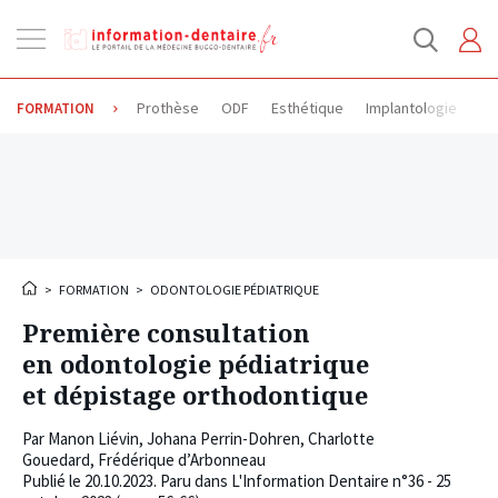
Ouvrir
la
navigation
Prothèse
ODF
Esthétique
Implantologie
Od
FORMATION
>
FORMATION
>
ODONTOLOGIE PÉDIATRIQUE
Première consultation
en odontologie pédiatrique
et dépistage orthodontique
Par
Manon Liévin
,
Johana Perrin-Dohren
,
Charlotte
Gouedard
,
Frédérique d’Arbonneau
Publié le
20.10.2023
. Paru dans L'Information Dentaire n°36 - 25