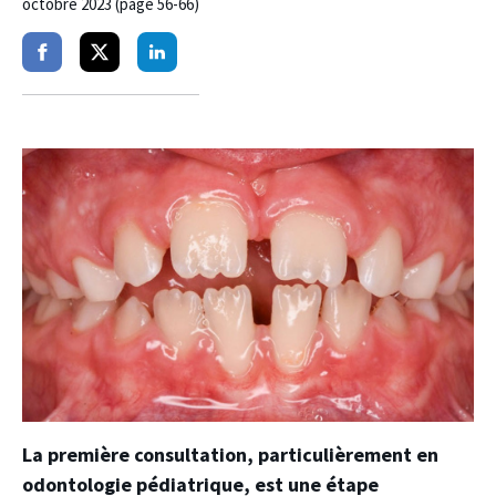
octobre 2023 (page 56-66)
Partager
Partager
Partager
sur
sur
sur
facebook
twitter
linkedin
La première consultation, particulièrement en
odontologie pédiatrique, est une étape