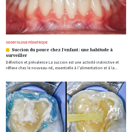
ODONTOLOGIE PÉDIATRIQUE
Succion du pouce chez l’enfant : une habitude à
Article
surveiller
réservé
à
Définition et prévalence La succion est une activité instinctive et
nos
réflexe chez le nouveau-né, essentielle à l’alimentation et à la...
abonnés