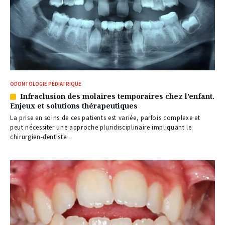
ODONTOLOGIE PÉDIATRIQUE
Infraclusion des molaires temporaires chez l’enfant.
Article
Enjeux et solutions thérapeutiques
réservé
à
La prise en soins de ces patients est variée, parfois complexe et
nos
peut nécessiter une approche pluridisciplinaire impliquant le
abonnés
chirurgien-dentiste...