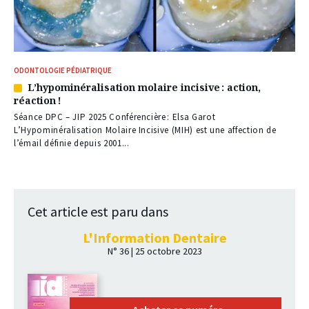
ODONTOLOGIE PÉDIATRIQUE
L’hypominéralisation molaire incisive : action,
Article
réaction !
réservé
à
Séance DPC – JIP 2025 Conférencière : Elsa Garot
nos
L’Hypominéralisation Molaire Incisive (MIH) est une affection de
abonnés
l’émail définie depuis 2001...
Cet article est paru dans
L'Information Dentaire
N° 36 | 25 octobre 2023