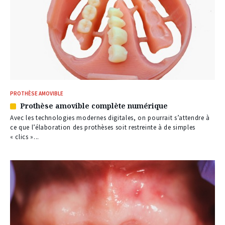
PROTHÈSE AMOVIBLE
Prothèse amovible complète numérique
Article
réservé
Avec les technologies modernes digitales, on pourrait s’attendre à
à
ce que l’élaboration des prothèses soit restreinte à de simples
nos
« clics »...
abonnés