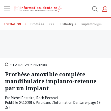
Ouvrir
la
navigation
Prothèse
ODF
Esthétique
Implantologie
Od
FORMATION
>
FORMATION
>
PROTHÈSE
Prothèse amovible complète
mandibulaire implanto-retenue
par un implant
Par
Michel Postaire
,
Roch Pecorari
Publié le
04.10.2017
. Paru dans L'Information Dentaire (page 18-
27)