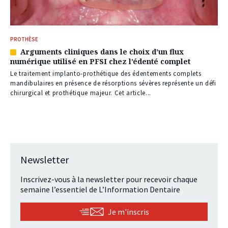
PROTHÈSE
Arguments cliniques dans le choix d’un flux
Article
numérique utilisé en PFSI chez l’édenté complet
réservé
à
Le traitement implanto-prothétique des édentements complets
nos
mandibulaires en présence de résorptions sévères représente un défi
abonnés
chirurgical et prothétique majeur. Cet article...
Newsletter
Inscrivez-vous à la newsletter pour recevoir chaque
semaine l’essentiel de L’Information Dentaire
Je m'inscris