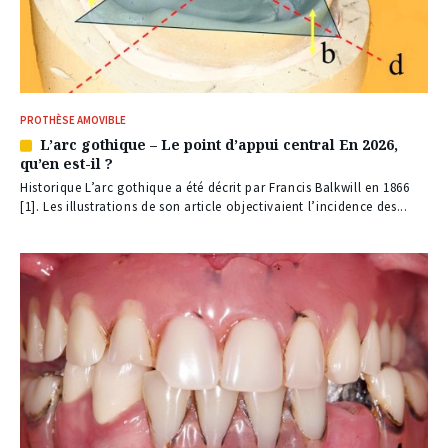
PROTHÈSE AMOVIBLE
L’arc gothique – Le point d’appui central En 2026,
Article
qu’en est-il ?
réservé
à
Historique L’arc gothique a été décrit par Francis Balkwill en 1866
nos
[1]. Les illustrations de son article objectivaient l’incidence des...
abonnés