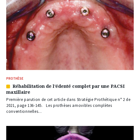
PROTHÈSE
Réhabilitation de l’édenté complet par une PACSI
Article
maxillaire
réservé
à
Première parution de cet article dans Stratégie Prothétique n° 2 de
nos
2021, page 136-145. Les prothèses amovibles complètes
abonnés
conventionnelles...