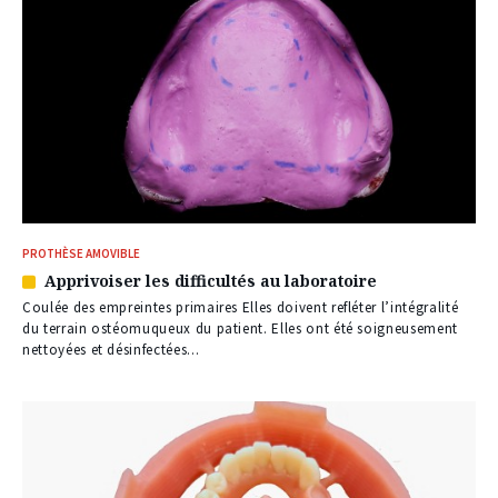
PROTHÈSE AMOVIBLE
Apprivoiser les difficultés au laboratoire
Article
réservé
Coulée des empreintes primaires Elles doivent refléter l’intégralité
à
du terrain ostéomuqueux du patient. Elles ont été soigneusement
nos
nettoyées et désinfectées...
abonnés