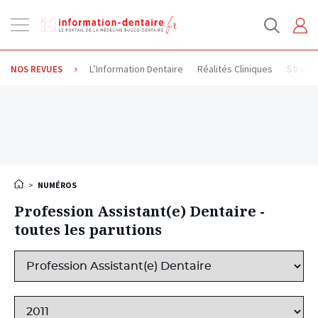
Ouvrir
la
navigation
L’Information Dentaire
Réalités Cliniques
Stratég
NOS REVUES
>
NUMÉROS
Profession Assistant(e) Dentaire -
toutes les parutions