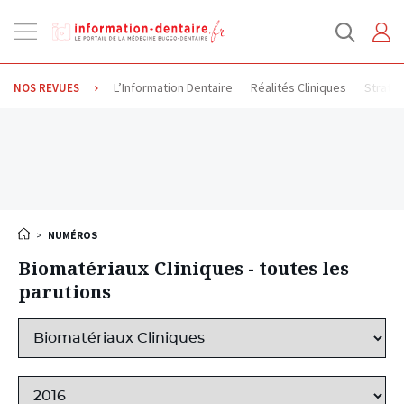
Ouvrir
la
navigation
L’Information Dentaire
Réalités Cliniques
Stratég
NOS REVUES
>
NUMÉROS
Biomatériaux Cliniques - toutes les
parutions