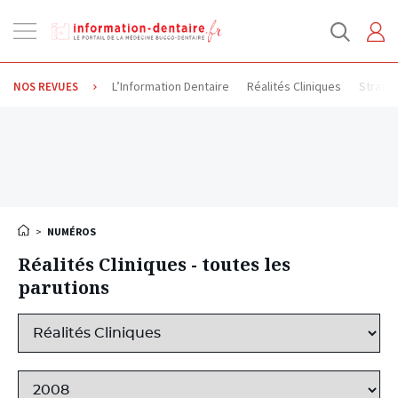
Ouvrir
la
navigation
L’Information Dentaire
Réalités Cliniques
Stratég
NOS REVUES
>
NUMÉROS
Réalités Cliniques - toutes les
parutions