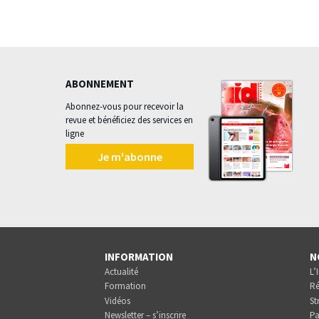
ABONNEMENT
Abonnez-vous pour recevoir la
revue et bénéficiez des services en
ligne
Je m'abonne
INFORMATION
N
Actualité
L’
Formation
Ré
Vidéos
St
Newsletter – s’inscrire
Pa