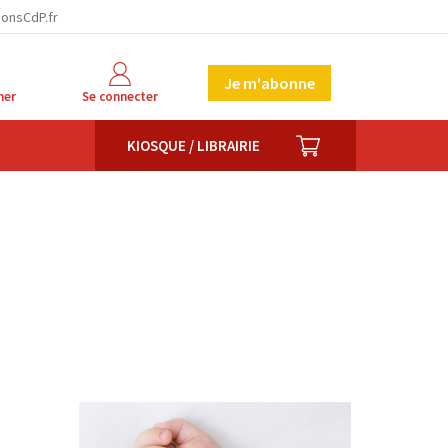
ionsCdP.fr
Je m'abonne
her
Se connecter
PANIER
KIOSQUE / LIBRAIRIE