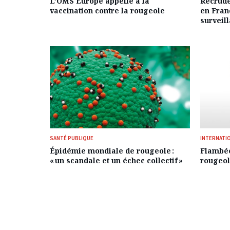
L’OMS Europe appelle à la
Recrude
vaccination contre la rougeole
en Fran
surveil
SANTÉ PUBLIQUE
INTERNATI
Épidémie mondiale de rougeole :
Flambée
« un scandale et un échec collectif »
rougeo