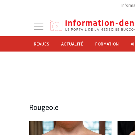
la
Informa
navigation
Ouvrir
la
navigation
REVUES
ACTUALITÉ
FORMATION
V
Rougeole