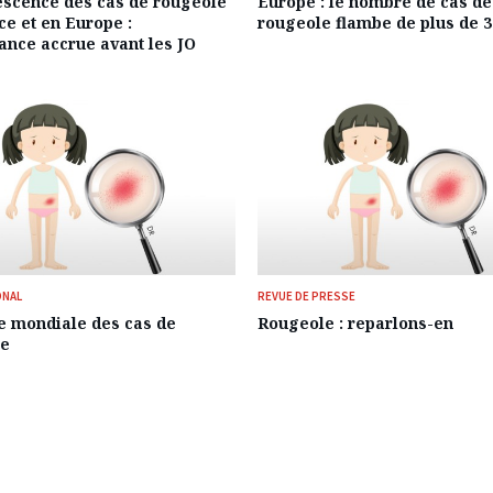
scence des cas de rougeole
Europe : le nombre de cas de
ce et en Europe :
rougeole flambe de plus de 3
lance accrue avant les JO
ONAL
REVUE DE PRESSE
 mondiale des cas de
Rougeole : reparlons-en
le