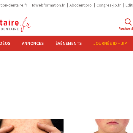
tion-dentaire.fr
IdWebformation.fr
Abcdent.pro
Congres-jip.fr
Edit
Recherc
IDÉOS
ANNONCES
ÉVÈNEMENTS
JOURNÉE ID – JIP