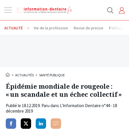
Ouvrir
la
navigation
Vie de la profession
Revue de presse
Politique d
ACTUALITÉ
>
ACTUALITÉS
>
SANTÉ PUBLIQUE
Épidémie mondiale de rougeole :
« un scandale et un échec collectif »
Publié le
18.12.2019
. Paru dans L'Information Dentaire n°44 - 18
décembre 2019
Partager
Partager
Partager
Commenter