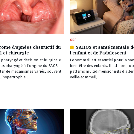
ODF
rome d’apnées obstructif du
SAHOS et santé mentale d
Article
 et chirurgie
l’enfant et de l’adolescent
réservé
à
 pharyngé et décision chirurgicale
Le sommeil est essentiel pour la san
nos
sus pharyngé à l’origine du SAOS
bien-être des enfants. Il est compos
s
abonnés
lter de mécanismes variés, souvent
patterns multidimensionnels d’alte
L’hypertrophie...
veille-sommeil,...