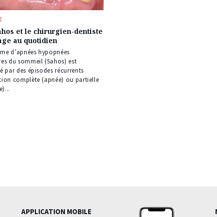
E
hos et le chirurgien-dentiste
tage au quotidien
ome d’apnées hypopnées
ves du sommeil (Sahos) est
s
sé par des épisodes récurrents
tion complète (apnée) ou partielle
)...
APPLICATION MOBILE