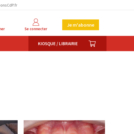
ionsCdP.fr
Je m'abonne
her
Se connecter
PANIER
KIOSQUE / LIBRAIRIE