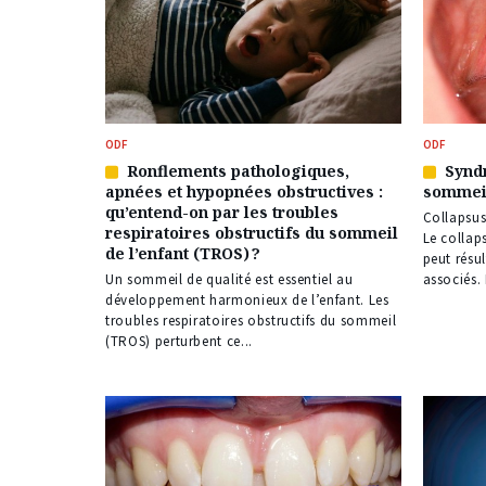
ODF
ODF
Ronflements pathologiques,
Synd
Article
Article
apnées et hypopnées obstructives :
sommeil
réservé
réservé
qu’entend-on par les troubles
à
à
Collapsus
respiratoires obstructifs du sommeil
nos
nos
Le collap
de l’enfant (TROS) ?
abonnés
abonné
peut résu
Un sommeil de qualité est essentiel au
associés. 
développement harmonieux de l’enfant. Les
troubles respiratoires obstructifs du sommeil
(TROS) perturbent ce...