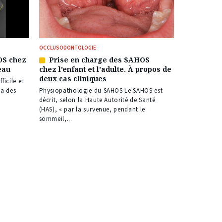
OCCLUSODONTOLOGIE
OS chez
Prise en charge des SAHOS
Article
eau
chez l’enfant et l’adulte. À propos de
réservé
deux cas cliniques
à
ficile et
nos
 a des
Physiopathologie du SAHOS Le SAHOS est
abonnés
décrit, selon la Haute Autorité de Santé
(HAS), « par la survenue, pendant le
sommeil,...