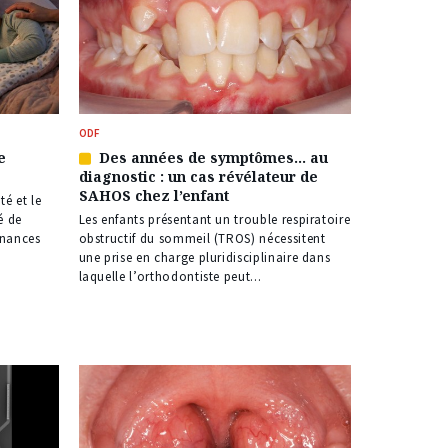
ODF
e
Des années de symptômes… au
Article
diagnostic : un cas révélateur de
réservé
SAHOS chez l’enfant
à
té et le
nos
é de
Les enfants présentant un trouble respiratoire
abonnés
rnances
obstructif du sommeil (TROS) nécessitent
une prise en charge pluridisciplinaire dans
laquelle l’orthodontiste peut...