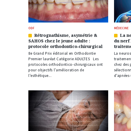
ODF
MÉDECINE
Rétrognathisme, asymétrie &
La n
Article
Article
SAHOS chez le jeune adulte :
du nerf
réservé
réservé
protocole orthodontico‑chirurgical
traitem
à
à
nos
nos
8e Grand Prix éditorial en Orthodontie
La neuros
abonnés
abonné
Premier lauréat Catégorie ADULTES Les
traitemen
protocoles orthodontico-chirurgicaux ont
chez des 
pour objectifs l’amélioration de
sélection
l’esthétique...
d’apnées-