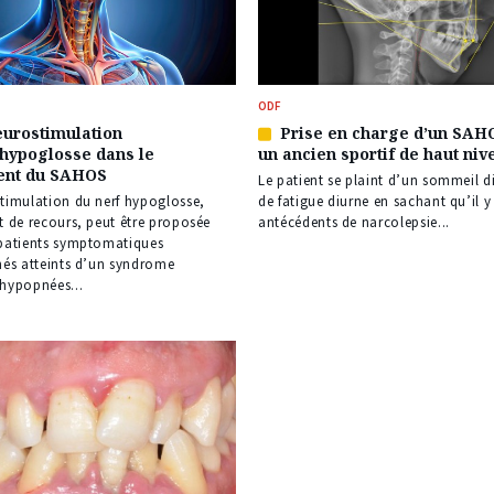
ODF
eurostimulation
Prise en charge d’un SAH
Article
 hypoglosse dans le
un ancien sportif de haut niv
réservé
ent du SAHOS
à
Le patient se plaint d’un sommeil dif
nos
timulation du nerf hypoglosse,
de fatigue diurne en sachant qu’il y
s
abonnés
t de recours, peut être proposée
antécédents de narcolepsie...
patients symptomatiques
nés atteints d’un syndrome
hypopnées...