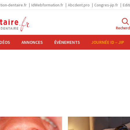
tion-dentaire.fr
IdWebformation.fr
Abcdent.pro
Congres-jip.fr
Edit
Recherc
IDÉOS
ANNONCES
ÉVÈNEMENTS
JOURNÉE ID – JIP