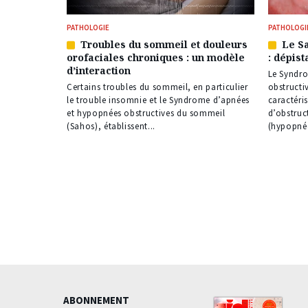
PATHOLOGIE
PATHOLOGI
Troubles du sommeil et douleurs
Le Sa
Article
Article
orofaciales chroniques : un modèle
: dépis
réservé
réservé
d’interaction
à
à
Le Syndr
nos
nos
Certains troubles du sommeil, en particulier
obstructi
abonnés
abonné
le trouble insomnie et le Syndrome d’apnées
caractéri
et hypopnées obstructives du sommeil
d’obstruc
(Sahos), établissent...
(hypopnée
ABONNEMENT