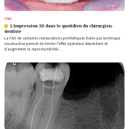
CFAO
L’impression 3D dans le quotidien du chirurgien-
Article
dentiste
réservé
à
La FAO de certaines restaurations prothétiques fixées par technique
nos
soustractive permet de limiter l’effet opérateur dépendant et
abonnés
d’augmenter la reproductibilité...