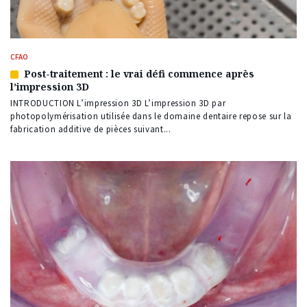
CFAO
Post-traitement : le vrai défi commence après
Article
l’impression 3D
réservé
à
INTRODUCTION L’impression 3D L’impression 3D par
nos
photopolymérisation utilisée dans le domaine dentaire repose sur la
abonnés
fabrication additive de pièces suivant...