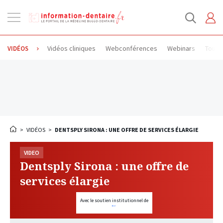
Ouvrir
la
navigation
Vidéos cliniques
Webconférences
Webinars
Toute
VIDÉOS
>
VIDÉOS
>
DENTSPLY SIRONA : UNE OFFRE DE SERVICES ÉLARGIE
VIDEO
Dentsply Sirona : une offre de
services élargie
Avec le soutien institutionnel de