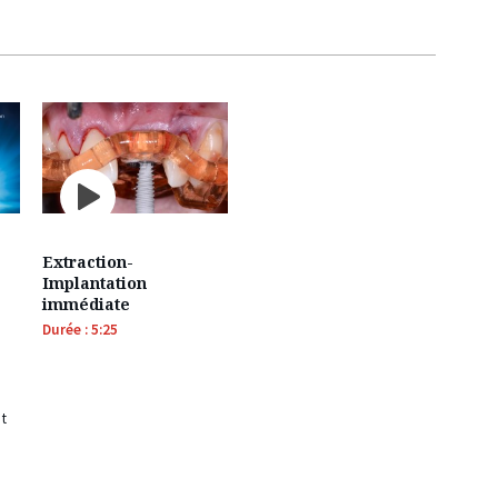
Extraction-
Implantation
immédiate
Durée : 5:25
nt
n