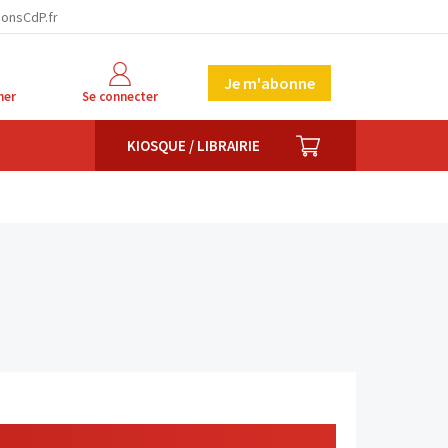
ionsCdP.fr
Je m'abonne
her
Se connecter
PANIER
KIOSQUE / LIBRAIRIE