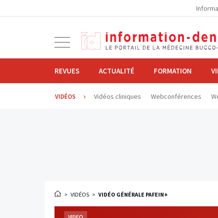
la
Informa
navigation
Ouvrir
la
navigation
REVUES
ACTUALITÉ
FORMATION
V
Vidéos cliniques
Webconférences
We
VIDÉOS
>
VIDÉOS
>
VIDÉO GÉNÉRALE PAFEIN+
VIDEO