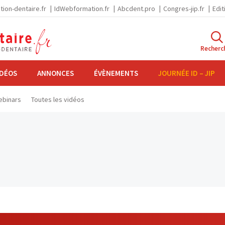
tion-dentaire.fr
IdWebformation.fr
Abcdent.pro
Congres-jip.fr
Edit
Recherc
IDÉOS
ANNONCES
ÉVÈNEMENTS
JOURNÉE ID – JIP
binars
Toutes les vidéos