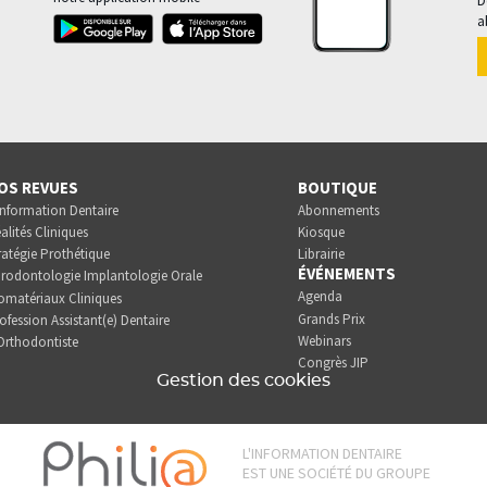
D
a
OS REVUES
BOUTIQUE
Information Dentaire
Abonnements
alités Cliniques
Kiosque
ratégie Prothétique
Librairie
ÉVÉNEMENTS
rodontologie Implantologie Orale
Agenda
omatériaux Cliniques
Grands Prix
ofession Assistant(e) Dentaire
Webinars
Orthodontiste
Congrès JIP
Gestion des cookies
L'INFORMATION DENTAIRE
EST UNE SOCIÉTÉ DU GROUPE