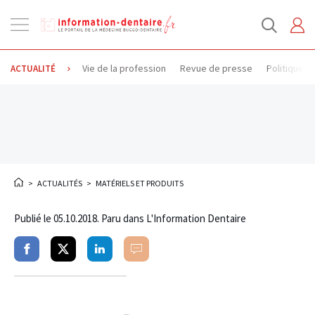
Ouvrir
la
navigation
Vie de la profession
Revue de presse
Politique d
ACTUALITÉ
>
ACTUALITÉS
>
MATÉRIELS ET PRODUITS
Publié le
05.10.2018
. Paru dans L'Information Dentaire
Partager
Partager
Partager
Commenter
sur
sur
sur
facebook
twitter
linkedin