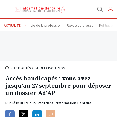
Ouvrir
la
navigation
Vie de la profession
Revue de presse
Politique d
ACTUALITÉ
>
ACTUALITÉS
>
VIE DE LA PROFESSION
Accès handicapés : vous avez
jusqu’au 27 septembre pour déposer
un dossier Ad’AP
Publié le
01.09.2015
. Paru dans L'Information Dentaire
Partager
Partager
Partager
Commenter