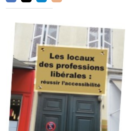
sur
sur
sur
facebook
twitter
linkedin