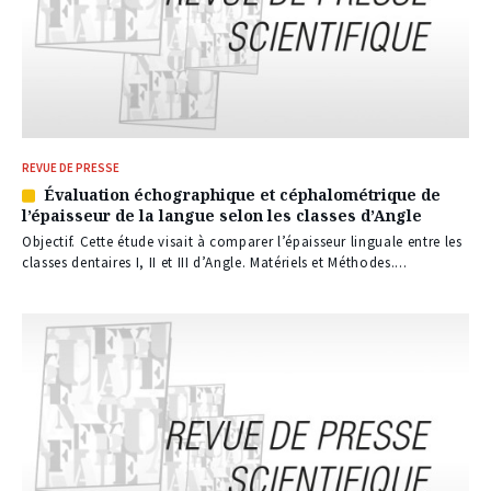
REVUE DE PRESSE
Évaluation échographique et céphalométrique de
Article
l’épaisseur de la langue selon les classes d’Angle
réservé
à
Objectif. Cette étude visait à comparer l’épaisseur linguale entre les
nos
classes dentaires I, II et III d’Angle. Matériels et Méthodes....
abonnés