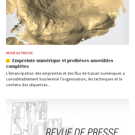
REVUE DE PRESSE
Empreinte numérique et prothèses amovibles
Article
complètes
réservé
à
L’émancipation des empreintes et des flux de travail numériques a
nos
considérablement bouleversé l’organisation, les techniques et le
abonnés
contenu des séquences...