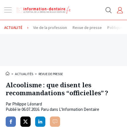
Ouvrir
la
navigation
Vie de la profession
Revue de presse
Politique d
ACTUALITÉ
>
ACTUALITÉS
>
REVUE DE PRESSE
Alcoolisme : que disent les
recommandations “officielles” ?
Par
Philippe Léonard
Publié le
06.07.2016
. Paru dans L'Information Dentaire
Partager
Partager
Partager
Commenter