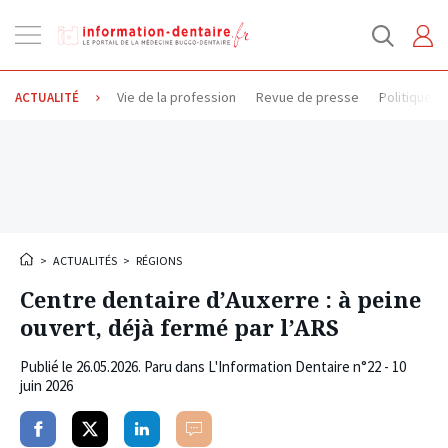
Ouvrir
la
navigation
Vie de la profession
Revue de presse
Politique d
ACTUALITÉ
>
ACTUALITÉS
>
RÉGIONS
Centre dentaire d’Auxerre : à peine
ouvert, déjà fermé par l’ARS
Publié le
26.05.2026
. Paru dans L'Information Dentaire n°22 - 10
juin 2026
Partager
Partager
Partager
Commenter