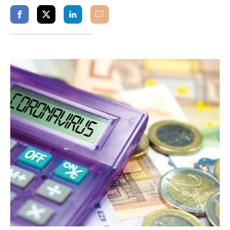
Partager
Partager
Partager
Commenter
sur
sur
sur
facebook
twitter
linkedin