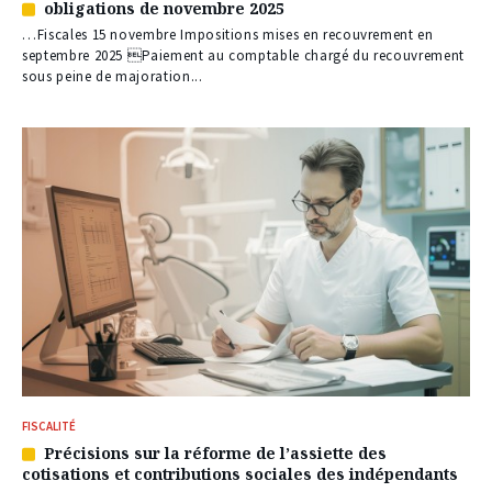
obligations de novembre 2025
Article
réservé
…Fiscales 15 novembre Impositions mises en recouvrement en
à
septembre 2025 Paiement au comptable chargé du recouvrement
nos
sous peine de majoration...
abonnés
FISCALITÉ
Précisions sur la réforme de l’assiette des
Article
cotisations et contributions sociales des indépendants
réservé