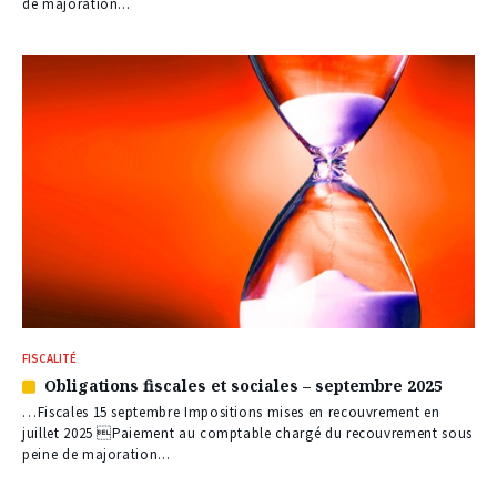
nos
de majoration...
abonnés
FISCALITÉ
Obligations fiscales et sociales – septembre 2025
Article
réservé
…Fiscales 15 septembre Impositions mises en recouvrement en
à
juillet 2025 Paiement au comptable chargé du recouvrement sous
nos
peine de majoration...
abonnés