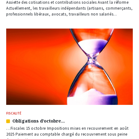
à
Assiette des cotisations et contributions sociales Avant la réforme
nos
Actuellement, les travailleurs indépendants (artisans, commerçants,
abonnés
professionnels libéraux, avocats, travailleurs non salariés...
FISCALITÉ
Obligations d’octobre…
Article
réservé
…Fiscales 15 octobre Impositions mises en recouvrement en août
à
2025 Paiement au comptable chargé du recouvrement sous peine