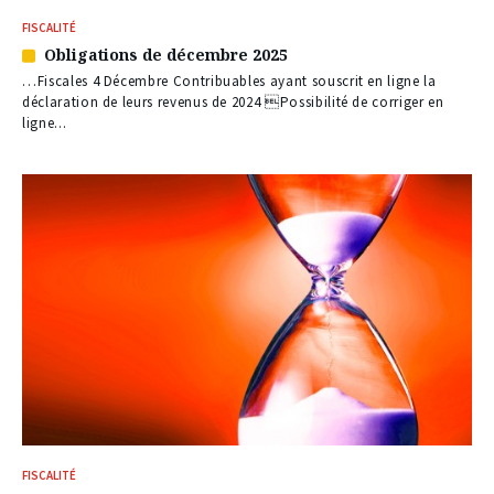
FISCALITÉ
Obligations de décembre 2025
Article
réservé
…Fiscales 4 Décembre Contribuables ayant souscrit en ligne la
à
déclaration de leurs revenus de 2024 Possibilité de corriger en
nos
ligne...
abonnés
FISCALITÉ