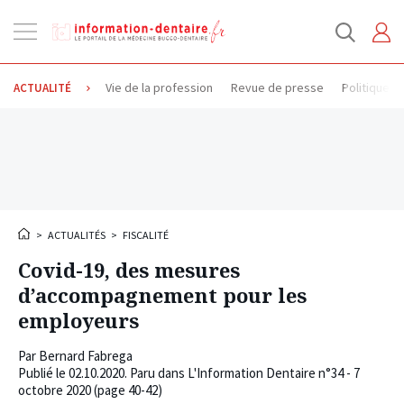
Ouvrir
la
navigation
Vie de la profession
Revue de presse
Politique d
ACTUALITÉ
>
ACTUALITÉS
>
FISCALITÉ
Covid-19, des mesures
d’accompagnement pour les
employeurs
Par
Bernard Fabrega
Publié le
02.10.2020
. Paru dans L'Information Dentaire n°34 - 7
octobre 2020 (page 40-42)