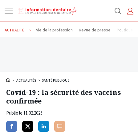
Ouvrir
la
navigation
Vie de la profession
Revue de presse
Politique d
ACTUALITÉ
>
ACTUALITÉS
>
SANTÉ PUBLIQUE
Covid-19 : la sécurité des vaccins
confirmée
Publié le
11.02.2025
.
Partager
Partager
Partager
Commenter
sur
sur
sur