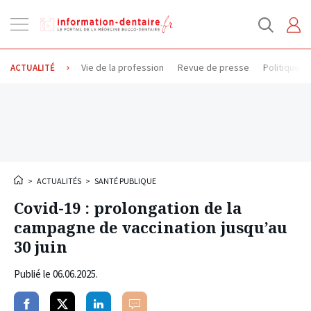
Ouvrir
la
navigation
Vie de la profession
Revue de presse
Politique d
ACTUALITÉ
>
ACTUALITÉS
>
SANTÉ PUBLIQUE
Covid-19 : prolongation de la
campagne de vaccination jusqu’au
30 juin
Publié le
06.06.2025
.
Partager
Partager
Partager
Commenter