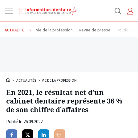
Ouvrir
la
navigation
Vie de la profession
Revue de presse
Politique d
ACTUALITÉ
>
ACTUALITÉS
>
VIE DE LA PROFESSION
En 2021, le résultat net d’un
cabinet dentaire représente 36 %
de son chiffre d’affaires
Publié le
26.09.2022
.
Partager
Partager
Partager
Commenter