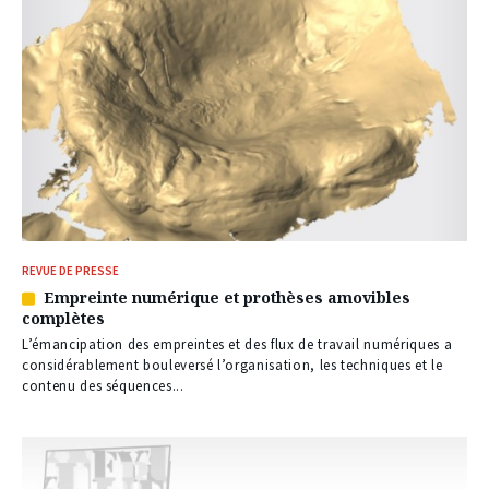
REVUE DE PRESSE
Empreinte numérique et prothèses amovibles
Article
complètes
réservé
à
L’émancipation des empreintes et des flux de travail numériques a
nos
considérablement bouleversé l’organisation, les techniques et le
abonnés
contenu des séquences...