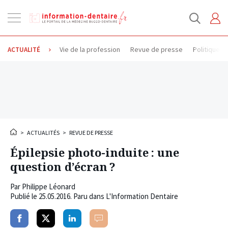
Ouvrir
la
navigation
Vie de la profession
Revue de presse
Politique d
ACTUALITÉ
>
ACTUALITÉS
>
REVUE DE PRESSE
Épilepsie photo-induite : une
question d’écran ?
Par
Philippe Léonard
Publié le
25.05.2016
. Paru dans L'Information Dentaire
Partager
Partager
Partager
Commenter