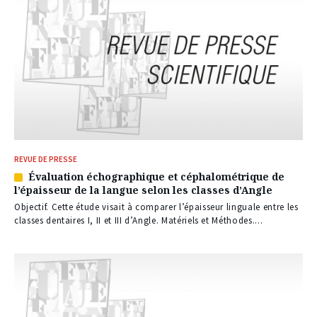
REVUE DE PRESSE
Évaluation échographique et céphalométrique de
Article
l’épaisseur de la langue selon les classes d’Angle
réservé
à
Objectif. Cette étude visait à comparer l’épaisseur linguale entre les
nos
classes dentaires I, II et III d’Angle. Matériels et Méthodes....
abonnés