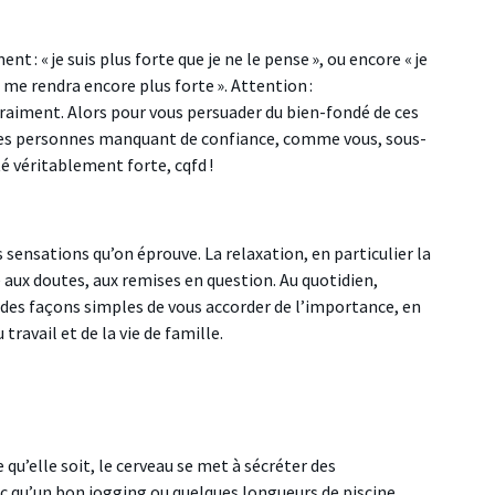
 « je suis plus forte que je ne le pense », ou encore « je
 me rendra encore plus forte ». Attention :
vraiment. Alors pour vous persuader du bien-fondé de ces
e les personnes manquant de confiance, comme vous, sous-
é véritablement forte, cqfd !
s sensations qu’on éprouve. La relaxation, en particulier la
é aux doutes, aux remises en question. Au quotidien,
 des façons simples de vous accorder de l’importance, en
ravail et de la vie de famille.
 qu’elle soit, le cerveau se met à sécréter des
nc qu’un bon jogging ou quelques longueurs de piscine