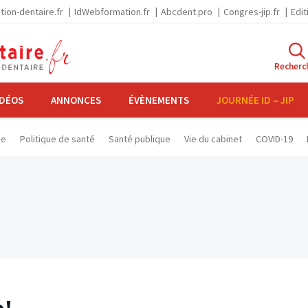
tion-dentaire.fr
IdWebformation.fr
Abcdent.pro
Congres-jip.fr
Edit
Recherc
IDÉOS
ANNONCES
ÉVÈNEMENTS
JOURNÉE ID – JIP
se
Politique de santé
Santé publique
Vie du cabinet
COVID-19