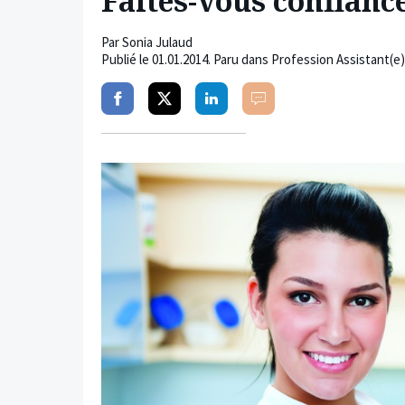
Faites-vous confianc
Par
Sonia Julaud
Publié le
01.01.2014
. Paru dans Profession Assistant(e
Partager
Partager
Partager
Commenter
sur
sur
sur
facebook
twitter
linkedin