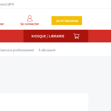
facebook
twitter
linkedin
ionsCdP.fr
Je m'abonne
her
Se connecter
PANIER
KIOSQUE / LIBRAIRIE
Exercice professionnel
À découvrir