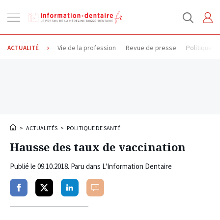
Ouvrir
la
navigation
Vie de la profession
Revue de presse
Politique d
ACTUALITÉ
>
ACTUALITÉS
>
POLITIQUE DE SANTÉ
Hausse des taux de vaccination
Publié le
09.10.2018
. Paru dans L'Information Dentaire
Partager
Partager
Partager
Commenter
sur
sur
sur
facebook
twitter
linkedin