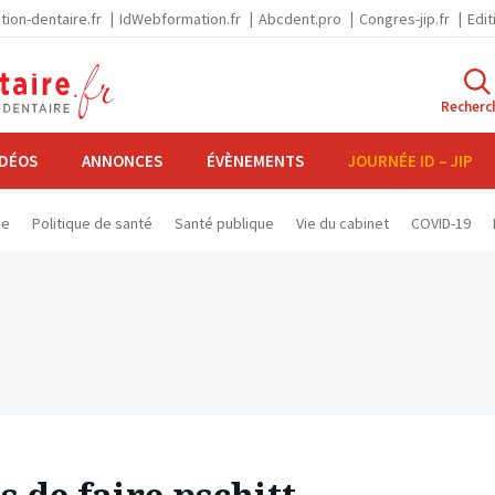
tion-dentaire.fr
IdWebformation.fr
Abcdent.pro
Congres-jip.fr
Edit
Recherc
IDÉOS
ANNONCES
ÉVÈNEMENTS
JOURNÉE ID – JIP
se
Politique de santé
Santé publique
Vie du cabinet
COVID-19