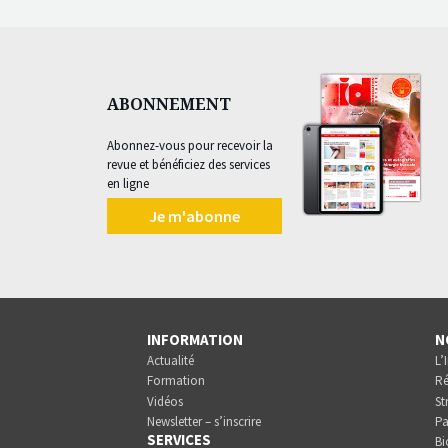
ABONNEMENT
Abonnez-vous pour recevoir la
revue et bénéficiez des services
en ligne
Je m'abonne
INFORMATION
N
Actualité
L’
Formation
Ré
Vidéos
St
Newsletter – s’inscrire
Pa
SERVICES
Bi