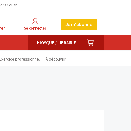
facebook
twitter
linkedin
ionsCdP.fr
Je m'abonne
her
Se connecter
PANIER
KIOSQUE / LIBRAIRIE
Exercice professionnel
À découvrir