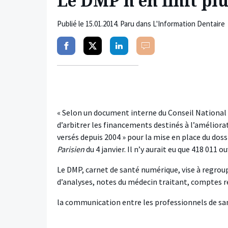
Le DMP n’en finit plu
Publié le
15.01.2014
. Paru dans L'Information Dentaire
Partager
Partager
Partager
Commenter
sur
sur
sur
facebook
twitter
linkedin
« Selon un document interne du Conseil National d
d’arbitrer les financements destinés à l’améliorat
versés depuis 2004 » pour la mise en place du dos
Parisien
du 4 janvier. Il n’y aurait eu que 418 011 
Le DMP, carnet de santé numérique, vise à regrou
d’analyses, notes du médecin traitant, comptes re
la communication entre les professionnels de sa