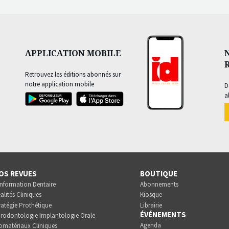
APPLICATION MOBILE
Retrouvez les éditions abonnés sur
notre application mobile
D
a
OS REVUES
BOUTIQUE
Information Dentaire
Abonnements
alités Cliniques
Kiosque
ratégie Prothétique
Librairie
ÉVÉNEMENTS
rodontologie Implantologie Orale
Agenda
omatériaux Cliniques