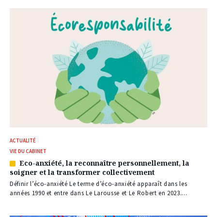
ACTUALITÉ
VIE DU CABINET
Eco-anxiété, la reconnaître personnellement, la
Article
soigner et la transformer collectivement
réservé
à
Définir l’éco-anxiété Le terme d’éco-anxiété apparaît dans les
nos
années 1990 et entre dans Le Larousse et Le Robert en 2023....
abonnés