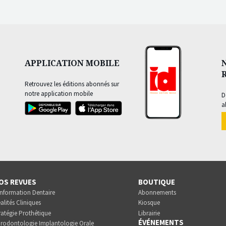
APPLICATION MOBILE
Retrouvez les éditions abonnés sur
notre application mobile
D
a
OS REVUES
BOUTIQUE
Information Dentaire
Abonnements
alités Cliniques
Kiosque
ratégie Prothétique
Librairie
ÉVÉNEMENTS
rodontologie Implantologie Orale