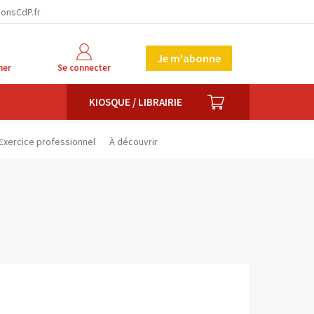
facebook
twitter
linkedin
ionsCdP.fr
Je m'abonne
her
Se connecter
PANIER
KIOSQUE / LIBRAIRIE
Exercice professionnel
À découvrir