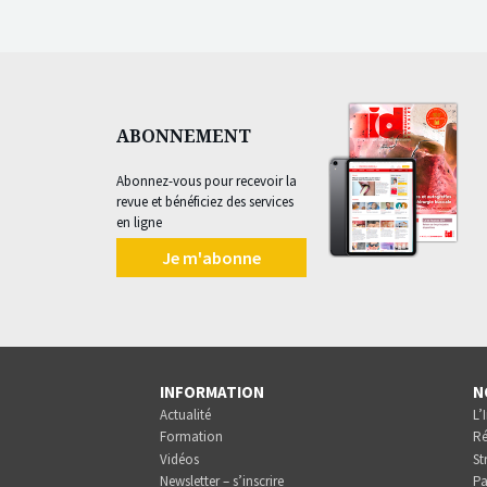
ABONNEMENT
Abonnez-vous pour recevoir la
revue et bénéficiez des services
en ligne
Je m'abonne
INFORMATION
N
Actualité
L’
Formation
Ré
Vidéos
St
Newsletter – s’inscrire
Pa