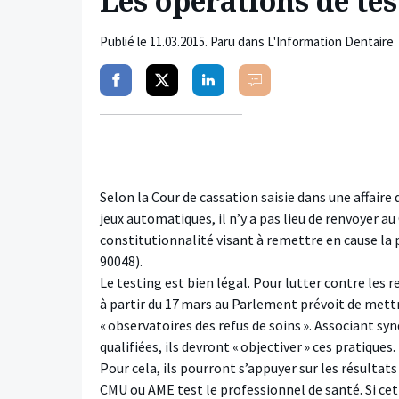
Les opérations de tes
Publié le
11.03.2015
. Paru dans L'Information Dentaire
Partager
Partager
Partager
Commenter
sur
sur
sur
facebook
twitter
linkedin
Selon la Cour de cassation saisie dans une affaire
jeux automatiques, il n’y a pas lieu de renvoyer a
constitutionnalité visant à remettre en cause la p
90048).
Le testing est bien légal. Pour lutter contre les re
à partir du 17 mars au Parlement prévoit de mett
« observatoires des refus de soins ». Associant sy
qualifiées, ils devront « objectiver » ces pratiques.
Pour cela, ils pourront s’appuyer sur les résultat
CMU ou AME test le professionnel de santé. Si cett