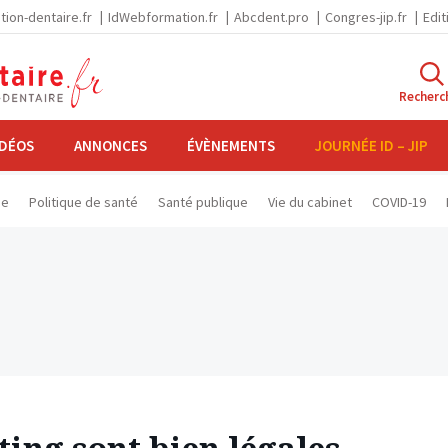
tion-dentaire.fr
IdWebformation.fr
Abcdent.pro
Congres-jip.fr
Edit
Recherc
IDÉOS
ANNONCES
ÉVÈNEMENTS
JOURNÉE ID – JIP
se
Politique de santé
Santé publique
Vie du cabinet
COVID-19