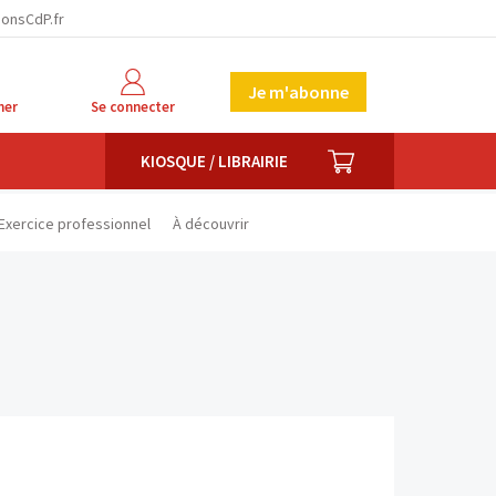
facebook
twitter
linkedin
ionsCdP.fr
Je m'abonne
her
Se connecter
PANIER
KIOSQUE / LIBRAIRIE
Exercice professionnel
À découvrir