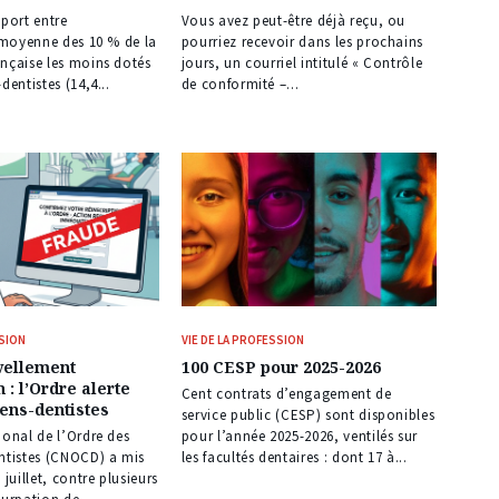
pport entre
Vous avez peut-être déjà reçu, ou
é moyenne des 10 % de la
pourriez recevoir dans les prochains
nçaise les moins dotés
jours, un courriel intitulé « Contrôle
dentistes (14,4...
de conformité –...
SSION
VIE DE LA PROFESSION
vellement
100 CESP pour 2025-2026
n : l’Ordre alerte
Cent contrats d’engagement de
iens-dentistes
service public (CESP) sont disponibles
ional de l’Ordre des
pour l’année 2025-2026, ventilés sur
entistes (CNOCD) a mis
les facultés dentaires : dont 17 à...
 juillet, contre plusieurs