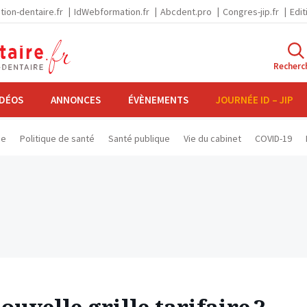
tion-dentaire.fr
IdWebformation.fr
Abcdent.pro
Congres-jip.fr
Edit
Recherc
IDÉOS
ANNONCES
ÉVÈNEMENTS
JOURNÉE ID – JIP
se
Politique de santé
Santé publique
Vie du cabinet
COVID-19