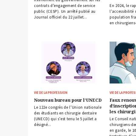
contrats d’engagement de service
En 2024, le ra
public (CESP). Un arrêté publié au
l’accessibilit
Journal officiel du 22 juillet...
population fra
en chirurgiens-
VIE DE LA PROFESSION
VIE DE LA PROFE
Nouveau bureau pour l’UNECD
Faux renou
d’inscriptio
Le 122e congrès de l’Union nationale
les chirurg
des étudiants en chirurgie dentaire
(UNECD) qui s’est tenu le 5 juillet a
Le Conseil nat
désigné...
chirurgiens-d
en garde, le 10