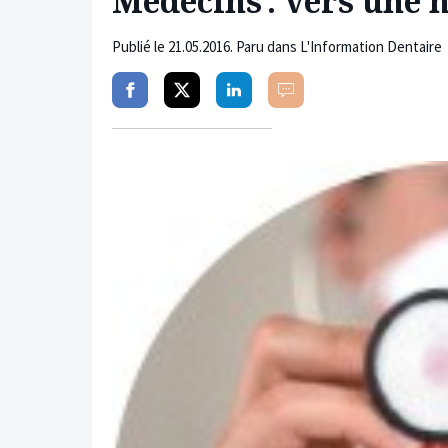
Médecins : vers une n
Publié le
21.05.2016
. Paru dans L'Information Dentaire
Partager
Partager
Partager
Commenter
sur
sur
sur
facebook
twitter
linkedin