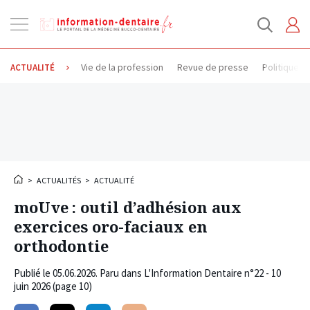
Ouvrir
la
navigation
Vie de la profession
Revue de presse
Politique d
ACTUALITÉ
>
ACTUALITÉS
>
ACTUALITÉ
moUve : outil d’adhésion aux
exercices oro-faciaux en
orthodontie
Publié le
05.06.2026
. Paru dans L'Information Dentaire n°22 - 10
juin 2026 (page 10)