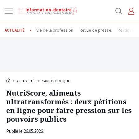
Ouvrir
la
navigation
Vie de la profession
Revue de presse
Politique d
ACTUALITÉ
>
ACTUALITÉS
>
SANTÉ PUBLIQUE
NutriScore, aliments
ultratransformés : deux pétitions
en ligne pour faire pression sur les
pouvoirs publics
Publié le
26.05.2026
.