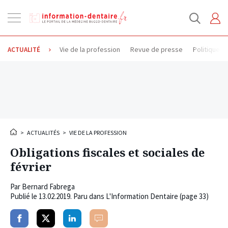
Ouvrir
la
navigation
Vie de la profession
Revue de presse
Politique d
ACTUALITÉ
>
ACTUALITÉS
>
VIE DE LA PROFESSION
Obligations fiscales et sociales de
février
Par
Bernard Fabrega
Publié le
13.02.2019
. Paru dans L'Information Dentaire (page 33)
Partager
Partager
Partager
Commenter