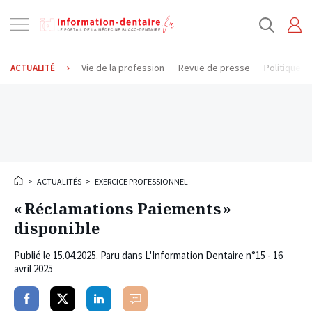
Ouvrir
la
navigation
Vie de la profession
Revue de presse
Politique d
ACTUALITÉ
>
ACTUALITÉS
>
EXERCICE PROFESSIONNEL
« Réclamations Paiements »
disponible
Publié le
15.04.2025
. Paru dans L'Information Dentaire n°15 - 16
avril 2025
Partager
Partager
Partager
Commenter