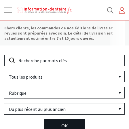
Ouvrir
la
navigation
Chers clients, les commandes de nos éditions de livres et
revues sont préparées avec soin. Le délai de livraison est
actuellement estimé entre 7 et 10 jours ouvrés.
Recherche
par
Tous
mots
les
clés
Rubrique
produits
Tri
par
ancienneté
OK