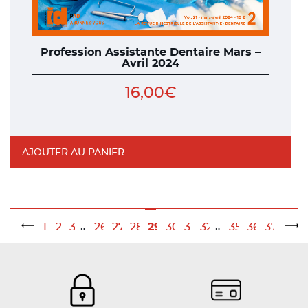
Profession Assistante Dentaire Mars –
Avril 2024
16,00
€
AJOUTER AU PANIER
…
…
1
2
3
26
27
28
29
30
31
32
35
36
37
←
→