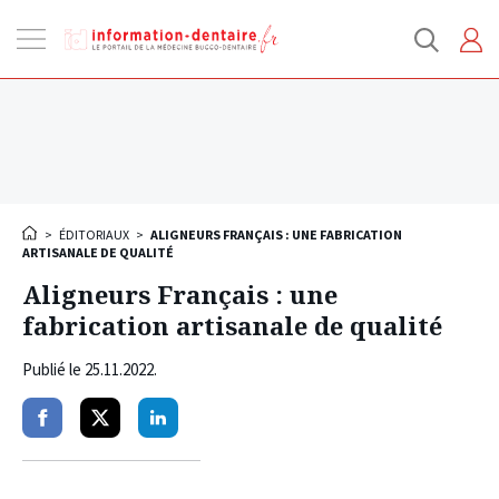
Ouvrir
la
navigation
>
ÉDITORIAUX
>
ALIGNEURS FRANÇAIS : UNE FABRICATION
ARTISANALE DE QUALITÉ
Aligneurs Français : une
fabrication artisanale de qualité
Publié le
25.11.2022
.
Partager
Partager
Partager
sur
sur
sur
facebook
twitter
linkedin