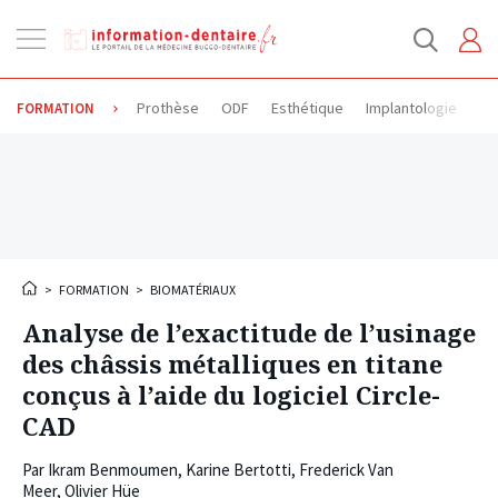
Ouvrir
la
navigation
Prothèse
ODF
Esthétique
Implantologie
Od
FORMATION
>
FORMATION
>
BIOMATÉRIAUX
Analyse de l’exactitude de l’usinage
des châssis métalliques en titane
conçus à l’aide du logiciel Circle-
CAD
Par
Ikram Benmoumen
,
Karine Bertotti
,
Frederick Van
Meer
,
Olivier Hüe