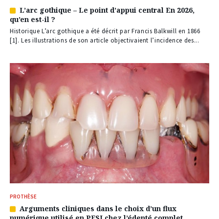
L’arc gothique – Le point d’appui central En 2026,
Article
qu’en est-il ?
réservé
à
Historique L’arc gothique a été décrit par Francis Balkwill en 1866
nos
[1]. Les illustrations de son article objectivaient l’incidence des...
abonnés
PROTHÈSE
Arguments cliniques dans le choix d’un flux
Article
numérique utilisé en PFSI chez l’édenté complet