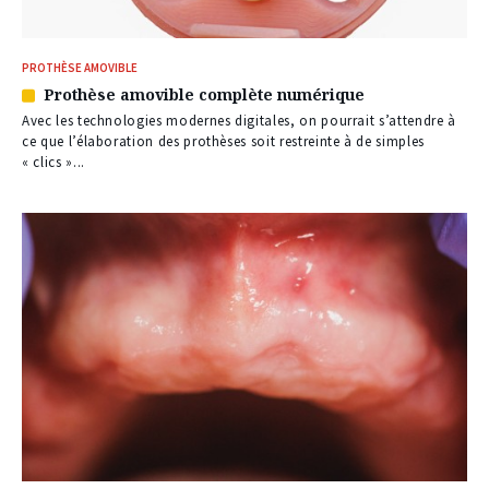
PROTHÈSE AMOVIBLE
Prothèse amovible complète numérique
Article
réservé
Avec les technologies modernes digitales, on pourrait s’attendre à
à
ce que l’élaboration des prothèses soit restreinte à de simples
nos
« clics »...
abonnés