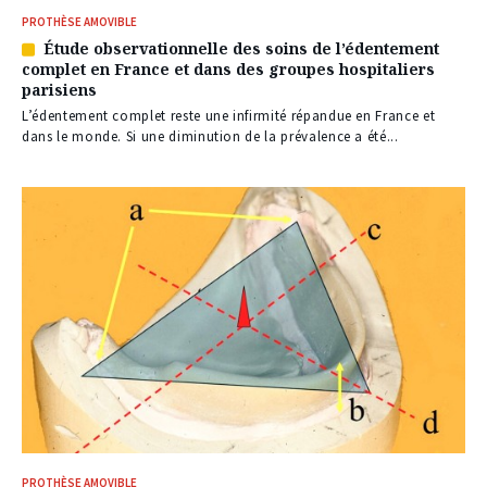
PROTHÈSE AMOVIBLE
Étude observationnelle des soins de l’édentement
Article
complet en France et dans des groupes hospitaliers
réservé
parisiens
à
nos
L’édentement complet reste une infirmité répandue en France et
abonnés
dans le monde. Si une diminution de la prévalence a été...
PROTHÈSE AMOVIBLE