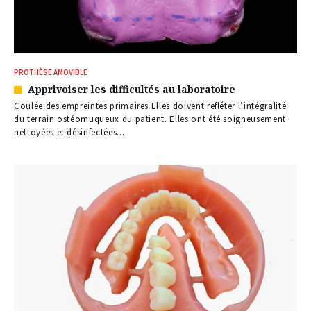
PROTHÈSE AMOVIBLE
Apprivoiser les difficultés au laboratoire
Article
réservé
Coulée des empreintes primaires Elles doivent refléter l’intégralité
à
du terrain ostéomuqueux du patient. Elles ont été soigneusement
nos
nettoyées et désinfectées...
abonnés