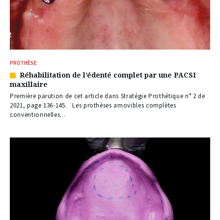
PROTHÈSE
Réhabilitation de l’édenté complet par une PACSI
Article
maxillaire
réservé
à
Première parution de cet article dans Stratégie Prothétique n° 2 de
nos
2021, page 136-145. Les prothèses amovibles complètes
abonnés
conventionnelles...