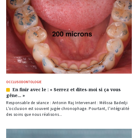
OCCLUSODONTOLOGIE
En finir avec le : « Serrez et dites-moi si ça vous
Article
gêne… »
réservé
à
Responsable de séance : Antonin Raj Intervenant : Mélissa Badedji
nos
L’occlusion est souvent jugée chronophage. Pourtant, l’intégralité
abonnés
des soins que nous réalisons...