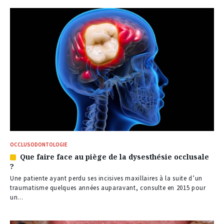
abonnés
OCCLUSODONTOLOGIE
Que faire face au piège de la dysesthésie occlusale
Article
?
réservé
à
Une patiente ayant perdu ses incisives maxillaires à la suite d’un
nos
traumatisme quelques années auparavant, consulte en 2015 pour
abonnés
un...