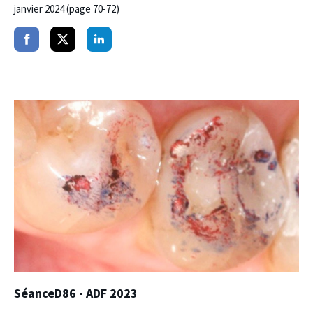
janvier 2024 (page 70-72)
Partager
Partager
Partager
sur
sur
sur
facebook
twitter
linkedin
SéanceD86 - ADF 2023