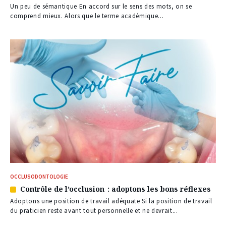
à
Un peu de sémantique En accord sur le sens des mots, on se
nos
comprend mieux. Alors que le terme académique...
abonnés
OCCLUSODONTOLOGIE
Contrôle de l’occlusion : adoptons les bons réflexes
Article
réservé
Adoptons une position de travail adéquate Si la position de travail
à
du praticien reste avant tout personnelle et ne devrait...
nos