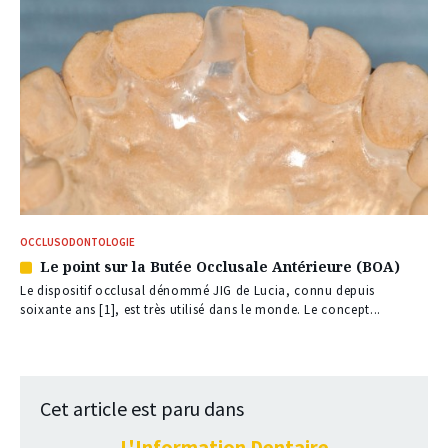
OCCLUSODONTOLOGIE
Le point sur la Butée Occlusale Antérieure (BOA)
Article
réservé
Le dispositif occlusal dénommé JIG de Lucia, connu depuis
à
soixante ans [1], est très utilisé dans le monde. Le concept...
nos
abonnés
Cet article est paru dans
L'Information Dentaire