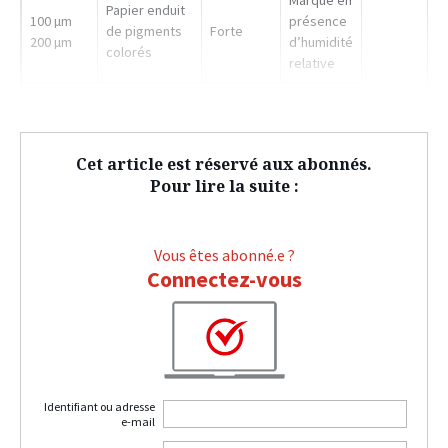
Marque en
Papier enduit
100 µm
présence
de pigments
Forte
200 µm
d’humidité
colorés
relative
Cet article est réservé aux abonnés.
Pour lire la suite :
Vous êtes abonné.e ?
Connectez-vous
Identifiant ou adresse
e-mail