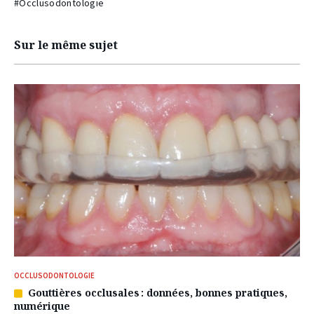
#Occlusodontologie
Sur le même sujet
OCCLUSODONTOLOGIE
Gouttières occlusales : données, bonnes pratiques,
Article
numérique
réservé