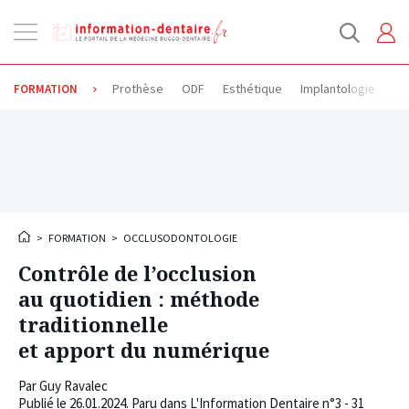
Ouvrir
la
navigation
Prothèse
ODF
Esthétique
Implantologie
Od
FORMATION
>
FORMATION
>
OCCLUSODONTOLOGIE
Contrôle de l’occlusion
au quotidien : méthode
traditionnelle
et apport du numérique
Par
Guy Ravalec
Publié le
26.01.2024
. Paru dans L'Information Dentaire n°3 - 31