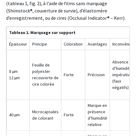
(tableau 1, fig. 2), à l’aide de films sans marquage
(Shimstock®, couverture de survie), d’élastomère
d’enregistrement, ou de cires (Occlusal Indicator® – Kerr).
Tableau 1. Marquage sur support
Épaisseur
Principe
Coloration
Avantages
Inconvénient
Absence
Feuille de
d’humidité
8 µm
polyester
Forte
Précision
impérative
12 µm
recouverte de
(faux
cire colorée
négatifs)
Marque en
Microcapsules
présence
40 µm
Forte
de colorant
d’humidité
relative