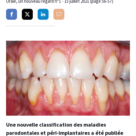
Orale, un nouveau regard n°1 - 15 juillet 2021 (page 56-57)
Partager
Partager
Partager
Commenter
sur
sur
sur
facebook
twitter
linkedin
Une nouvelle classification des maladies
parodontales et péri-implantaires a été publiée