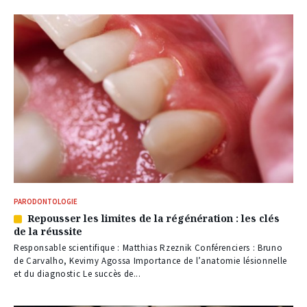
PARODONTOLOGIE
Repousser les limites de la régénération : les clés
Article
de la réussite
réservé
à
Responsable scientifique : Matthias Rzeznik Conférenciers : Bruno
nos
de Carvalho, Kevimy Agossa Importance de l’anatomie lésionnelle
abonnés
et du diagnostic Le succès de...