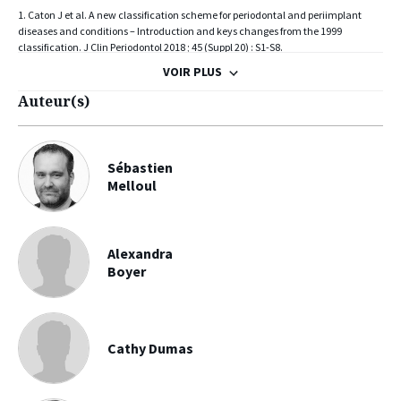
1. Caton J et al. A new classification scheme for periodontal and periimplant
diseases and conditions – Introduction and keys changes from the 1999
classification. J Clin Periodontol 2018 ; 45 (Suppl 20) : S1-S8.
2. Armitage GC. Development of a Classification System for Periodontal Diseases
VOIR PLUS
and Conditions. Ann Perio 1999 ; 4 (1) : 1-6.
Auteur(s)
3. Lang NP, Bartold PM. Periodontal health. J Clin Periodontol 2018 ; 45 (Suppl 20) :
S9-S16.
4. Lang NP, Nyman S, Senn C, Joss A. Bleeding on probing as it relates to probing
pressure and gingival health. J Clin Periodontol 1991 ; 18 : 257-61.
Sébastien
Melloul
5. Ainamo J, Bay I. Problems and proposals for recording gingivitis and plaque. In
Dent J 1975 ; 25 : 229-35.
6. Wennström JL, Tomasi C, Bertelle A, Dellasega E. Full-mouth ultrasonic
debridement versus quadrant scaling and root planing as an initial approach in
Alexandra
the treatment of chronic periodontitis. J Clin Periodontol 2005 ; 32 : 851-9.
Boyer
7. Heasman PA, McCracken GI, Steen N. Supportive periodontal car : The effect of
periodic subgingival debridement compared with supragingival prophylaxis with
respect to clinical outcomes. J Clin Periodontol 2002 ; 29 (Suppl. 3) : 163-72.
Cathy Dumas