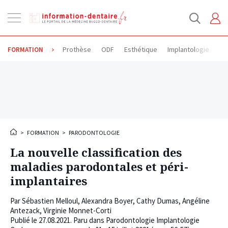
Ouvrir
la
navigation
Prothèse
ODF
Esthétique
Implantologie
Od
FORMATION
>
FORMATION
>
PARODONTOLOGIE
La nouvelle classification des
maladies parodontales et péri-
implantaires
Par
Sébastien Melloul
,
Alexandra Boyer
,
Cathy Dumas
,
Angéline
Antezack
,
Virginie Monnet-Corti
Publié le
27.08.2021
. Paru dans Parodontologie Implantologie