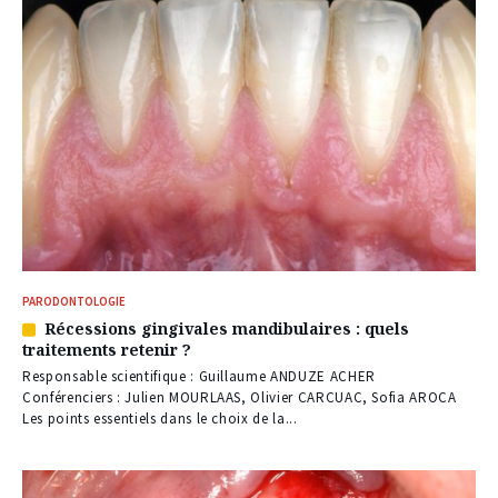
PARODONTOLOGIE
Récessions gingivales mandibulaires : quels
Article
traitements retenir ?
réservé
à
Responsable scientifique : Guillaume ANDUZE ACHER
nos
Conférenciers : Julien MOURLAAS, Olivier CARCUAC, Sofia AROCA
abonnés
Les points essentiels dans le choix de la...