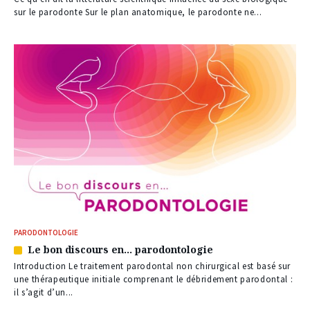
à
sur le parodonte Sur le plan anatomique, le parodonte ne...
nos
abonnés
PARODONTOLOGIE
Le bon discours en… parodontologie
Article
réservé
Introduction Le traitement parodontal non chirurgical est basé sur
à
une thérapeutique initiale comprenant le débridement parodontal :
nos
il s’agit d’un...
abonnés