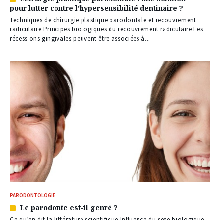
Article
pour lutter contre l’hypersensibilité dentinaire ?
réservé
à
Techniques de chirurgie plastique parodontale et recouvrement
nos
radiculaire Principes biologiques du recouvrement radiculaire Les
abonnés
récessions gingivales peuvent être associées à...
PARODONTOLOGIE
Le parodonte est-il genré ?
Article
réservé
Ce qu’en dit la littérature scientifique Influence du sexe biologique