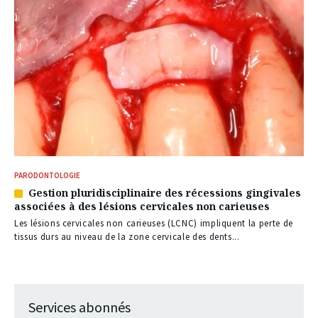
PARODONTOLOGIE
Gestion pluridisciplinaire des récessions gingivales
Article
associées à des lésions cervicales non carieuses
réservé
à
Les lésions cervicales non carieuses (LCNC) impliquent la perte de
nos
tissus durs au niveau de la zone cervicale des dents...
abonnés
Services abonnés