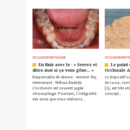
OCCLUSODONTOLOGIE
OCCLUSODONTO
En finir avec le : « Serrez et
Le point 
Article
Article
dites-moi si ça vous gêne… »
Occlusale A
réservé
réservé
à
à
Responsable de séance : Antonin Raj
Le dispositif
nos
nos
Intervenant : Mélissa Badedji
de Lucia, con
abonnés
abonnés
L’occlusion est souvent jugée
[1], est très u
chronophage. Pourtant, l’intégralité
concept...
des soins que nous réalisons...