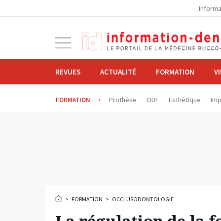
la
Informa
navigation
Ouvrir
la
navigation
REVUES
ACTUALITÉ
FORMATION
V
Prothèse
ODF
Esthétique
Imp
FORMATION
>
FORMATION
>
OCCLUSODONTOLOGIE