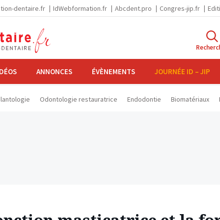
tion-dentaire.fr
IdWebformation.fr
Abcdent.pro
Congres-jip.fr
Edit
Recherc
IDÉOS
ANNONCES
ÉVÈNEMENTS
JOURNÉE ID – JIP
lantologie
Odontologie restauratrice
Endodontie
Biomatériaux