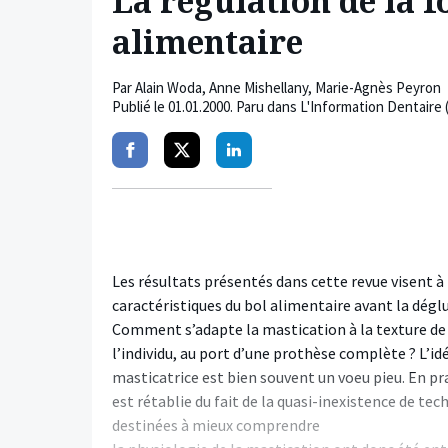
La régulation de la f
alimentaire
Par
Alain Woda
,
Anne Mishellany
,
Marie-Agnès Peyron
Publié le
01.01.2000
. Paru dans L'Information Dentaire 
Partager
Partager
Partager
sur
sur
sur
facebook
twitter
linkedin
Les résultats présentés dans cette revue visent à
caractéristiques du bol alimentaire avant la déglu
Comment s’adapte la mastication à la texture de l’
l’individu, au port d’une prothèse complète ? L’idé
masticatrice est bien souvent un voeu pieu. En pr
est rétablie du fait de la quasi-inexistence de te
destinées à mieux comprendre