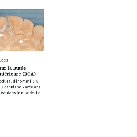
LOGIE
sur la Butée
ntérieure (BOA)
 occlusal dénommé JIG
nu depuis soixante ans
tilisé dans le monde. Le