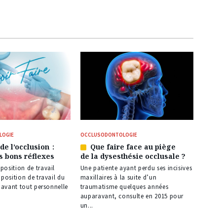
LOGIE
OCCLUSODONTOLOGIE
de l’occlusion :
Que faire face au piège
Article
s bons réflexes
de la dysesthésie occlusale ?
réservé
à
osition de travail
Une patiente ayant perdu ses incisives
nos
 position de travail du
maxillaires à la suite d’un
abonnés
e avant tout personnelle
traumatisme quelques années
auparavant, consulte en 2015 pour
un...