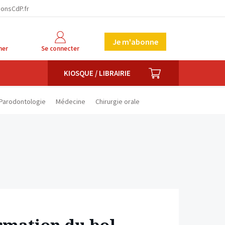
facebook
twitter
linkedin
ionsCdP.fr
Je m'abonne
her
Se connecter
PANIER
KIOSQUE / LIBRAIRIE
Parodontologie
Médecine
Chirurgie orale