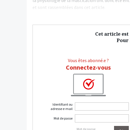
la physiologie de la mastication ont donc été ent
et sont rassemblées dans cet article.
Cet article es
Pour l
Vous êtes abonné.e ?
Connectez-vous
Identifiant ou
adresse e-mail
Mot de passe
Mot de passe