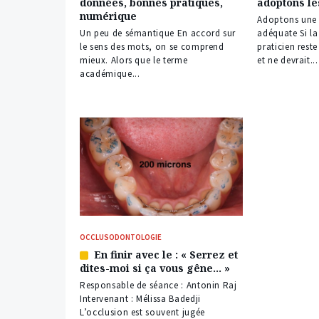
données, bonnes pratiques,
adoptons le
réservé
réservé
numérique
à
à
Adoptons une p
nos
nos
Un peu de sémantique En accord sur
adéquate Si la
abonnés
abonnés
le sens des mots, on se comprend
praticien rest
mieux. Alors que le terme
et ne devrait...
académique...
OCCLUSODONTOLOGIE
En finir avec le : « Serrez et
Article
dites-moi si ça vous gêne… »
réservé
à
Responsable de séance : Antonin Raj
nos
Intervenant : Mélissa Badedji
abonnés
L’occlusion est souvent jugée