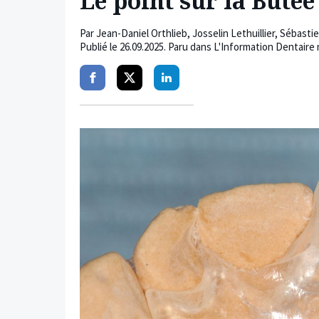
Le point sur la Buté
Par
Jean-Daniel Orthlieb
,
Josselin Lethuillier
,
Sébastie
Publié le
26.09.2025
. Paru dans L'Information Dentaire 
Partager
Partager
Partager
sur
sur
sur
facebook
twitter
linkedin