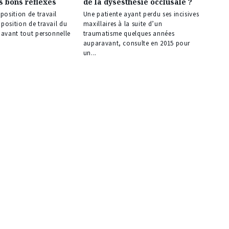
s bons réflexes
de la dysesthésie occlusale ?
réservé
à
osition de travail
Une patiente ayant perdu ses incisives
nos
 position de travail du
maxillaires à la suite d’un
abonnés
e avant tout personnelle
traumatisme quelques années
auparavant, consulte en 2015 pour
un...