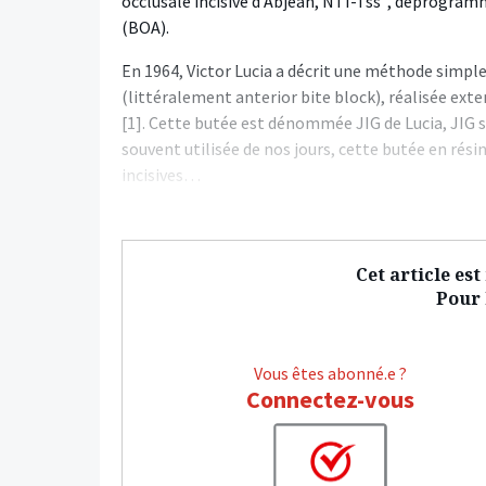
occlusale incisive d’Abjean, NTI-Tss
, déprogramme
(BOA).
En 1964, Victor Lucia a décrit une méthode simple
(littéralement anterior bite block), réalisée ex
[1]. Cette butée est dénommée JIG de Lucia, JIG s
souvent utilisée de nos jours, cette butée en rési
incisives…
Cet article es
Pour l
Vous êtes abonné.e ?
Connectez-vous