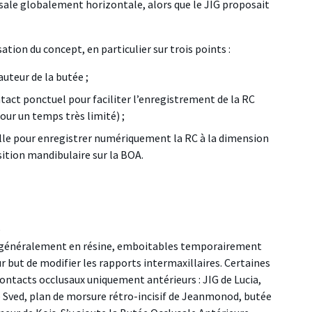
usale globalement horizontale, alors que le JIG proposait
ation du concept, en particulier sur trois points :
uteur de la butée ;
ontact ponctuel pour faciliter l’enregistrement de la RC
our un temps très limité) ;
lle pour enregistrer numériquement la RC à la dimension
sition mandibulaire sur la BOA.
e
généralement en résine, emboitables temporairement
r but de modifier les rapports intermaxillaires. Certaines
contacts occlusaux uniquement antérieurs : JIG de Lucia,
e Sved, plan de morsure rétro-incisif de Jeanmonod, butée