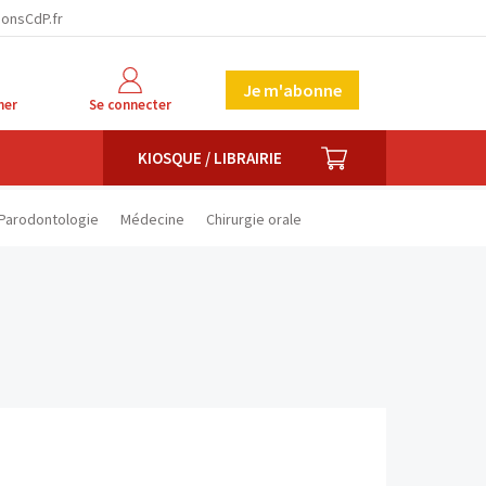
facebook
twitter
linkedin
ionsCdP.fr
Je m'abonne
her
Se connecter
PANIER
KIOSQUE / LIBRAIRIE
Parodontologie
Médecine
Chirurgie orale