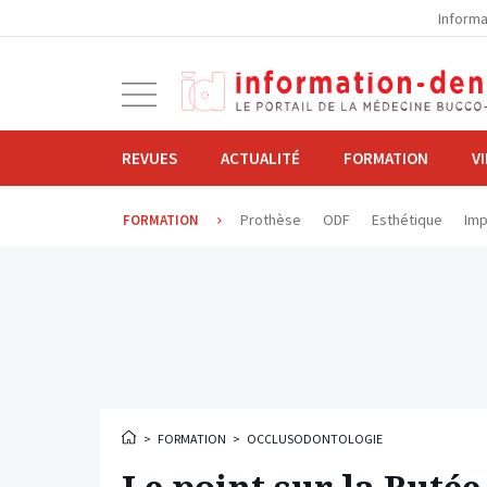
la
Informa
navigation
Ouvrir
la
navigation
REVUES
ACTUALITÉ
FORMATION
V
Prothèse
ODF
Esthétique
Imp
FORMATION
>
FORMATION
>
OCCLUSODONTOLOGIE