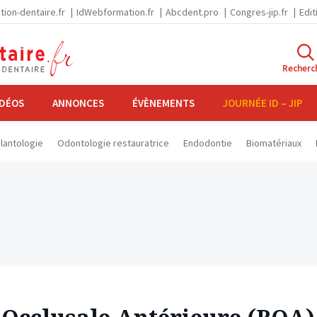
tion-dentaire.fr
IdWebformation.fr
Abcdent.pro
Congres-jip.fr
Edit
Recherc
IDÉOS
ANNONCES
ÉVÈNEMENTS
JOURNÉE ID – JIP
lantologie
Odontologie restauratrice
Endodontie
Biomatériaux