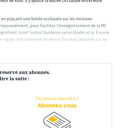
ur de Kois. S’y ajoute la Butée Occlusale Antérieure
 en plaçant une butée occlusale sur les incisives
temporanément, pour faciliter l’enregistrement de la RC
ignifiant Joint Incisal Guidance selon Bodin
et al.
Encore
ne rigide (initialement en résine Duralay) adaptée sur les
t réservé aux abonnés.
ire la suite :
Pas encore abonné.e ?
Abonnez-vous