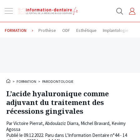
Ouvrir
la
navigation
Prothèse
ODF
Esthétique
Implantologie
Od
FORMATION
>
FORMATION
>
PARODONTOLOGIE
L’acide hyaluronique comme
adjuvant du traitement des
récessions gingivales
Par
Victoire Pierrat
,
Abdoulaziz Diarra
,
Michel Bravard
,
Kevimy
Agossa
Publié le
09.12.2022
. Paru dans L'Information Dentaire n°44 - 14