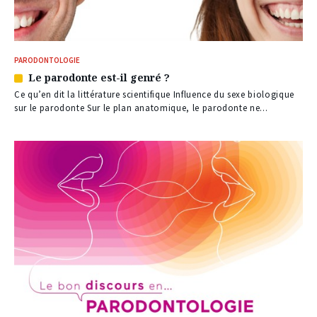
PARODONTOLOGIE
Le parodonte est-il genré ?
Article
réservé
Ce qu’en dit la littérature scientifique Influence du sexe biologique
à
sur le parodonte Sur le plan anatomique, le parodonte ne...
nos
abonnés