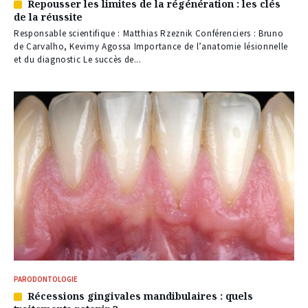
Repousser les limites de la régénération : les clés
Article
de la réussite
réservé
à
Responsable scientifique : Matthias Rzeznik Conférenciers : Bruno
nos
de Carvalho, Kevimy Agossa Importance de l’anatomie lésionnelle
abonnés
et du diagnostic Le succès de...
PARODONTOLOGIE
Récessions gingivales mandibulaires : quels
Article