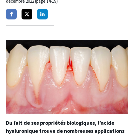
décembre 2022 (page 14-19)
Partager
Partager
Partager
sur
sur
sur
facebook
twitter
linkedin
Du fait de ses propriétés biologiques, l’acide
hyaluronique trouve de nombreuses applications