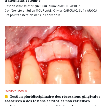
traitements retenir ?
réservé
à
Responsable scientifique : Guillaume ANDUZE ACHER
nos
Conférenciers : Julien MOURLAAS, Olivier CARCUAC, Sofia AROCA
abonnés
Les points essentiels dans le choix de la...
PARODONTOLOGIE
Gestion pluridisciplinaire des récessions gingivales
Article
associées à des lésions cervicales non carieuses
réservé