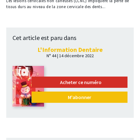
à
Les lésions cervicales non carieuses (LCNC) impliquent la perte de
nos
tissus durs au niveau de la zone cervicale des dents...
abonnés
Cet article est paru dans
L'Information Dentaire
N° 44 | 14 décembre 2022
Acheter ce numéro
M'abonner