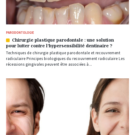
PARODONTOLOGIE
Chirurgie plastique parodontale : une solution
Article
pour lutter contre l’hypersensibilité dentinaire ?
réservé
à
Techniques de chirurgie plastique parodontale et recouvrement
nos
radiculaire Principes biologiques du recouvrement radiculaire Les
abonnés
récessions gingivales peuvent être associées à...