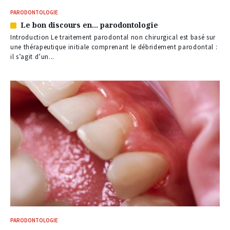
PARODONTOLOGIE
Le bon discours en… parodontologie
Article
réservé
Introduction Le traitement parodontal non chirurgical est basé sur
à
une thérapeutique initiale comprenant le débridement parodontal :
nos
il s’agit d’un...
abonnés
PARODONTOLOGIE