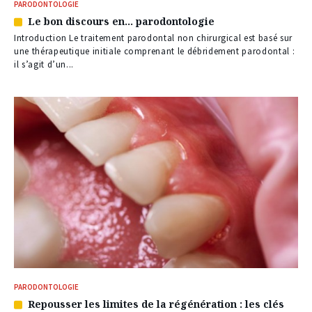
PARODONTOLOGIE
Le bon discours en… parodontologie
Article
réservé
Introduction Le traitement parodontal non chirurgical est basé sur
à
une thérapeutique initiale comprenant le débridement parodontal :
nos
il s’agit d’un...
abonnés
PARODONTOLOGIE
Repousser les limites de la régénération : les clés
Article