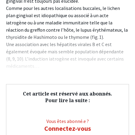
gingival n’est toujours pas élucidée.
Comme pour les autres localisations buccales, le lichen
plan gingival est idiopathique ou associé à un acte
iatrogène ou à une maladie immunitaire telle que la
réaction du greffon contre l’hôte, le lupus érythémateux, la
thyroïdite de Hashimoto ou le thymome (fig. 1).
Une association avec les hépatites virales B et C est
également évoquée mais semble population dépendante
(8, 9, 10). L’induction iatrogène est invoquée avec certains
médicaments…
Cet article est réservé aux abonnés.
Pour lire la suite :
Vous êtes abonné.e ?
Connectez-vous