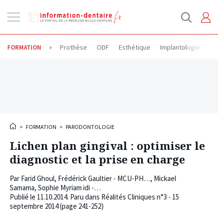
Ouvrir
la
navigation
Prothèse
ODF
Esthétique
Implantologie
Od
FORMATION
>
FORMATION
>
PARODONTOLOGIE
Lichen plan gingival : optimiser le
diagnostic et la prise en charge
Par
Farid Ghoul
,
Frédérick Gaultier - MCU-PH…
,
Mickael
Samama
,
Sophie Myriam idi -…
Publié le
11.10.2014
. Paru dans Réalités Cliniques n°3 - 15
septembre 2014 (page 241-252)