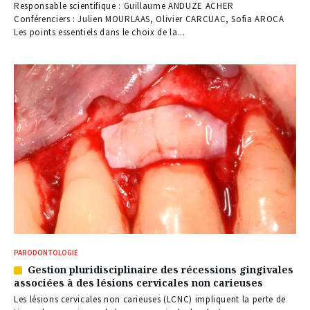
à
Responsable scientifique : Guillaume ANDUZE ACHER
nos
Conférenciers : Julien MOURLAAS, Olivier CARCUAC, Sofia AROCA
abonnés
Les points essentiels dans le choix de la...
PARODONTOLOGIE
Gestion pluridisciplinaire des récessions gingivales
Article
associées à des lésions cervicales non carieuses
réservé
à
Les lésions cervicales non carieuses (LCNC) impliquent la perte de