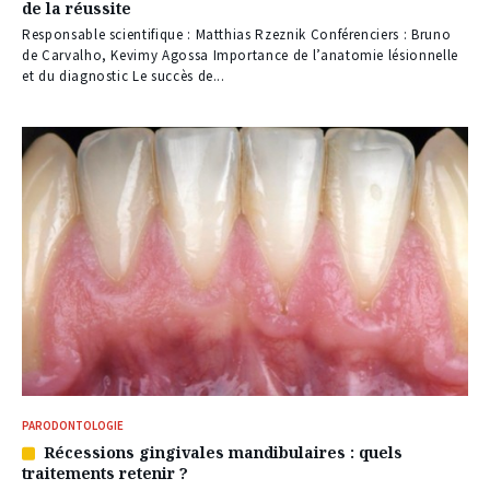
de la réussite
réservé
à
Responsable scientifique : Matthias Rzeznik Conférenciers : Bruno
nos
de Carvalho, Kevimy Agossa Importance de l’anatomie lésionnelle
abonnés
et du diagnostic Le succès de...
PARODONTOLOGIE
Récessions gingivales mandibulaires : quels
Article
traitements retenir ?
réservé