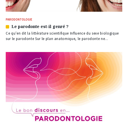
PARODONTOLOGIE
Le parodonte est-il genré ?
Article
réservé
Ce qu’en dit la littérature scientifique Influence du sexe biologique
à
sur le parodonte Sur le plan anatomique, le parodonte ne...
nos
abonnés