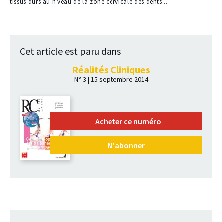
nos
tissus durs au niveau de la zone cervicale des dents...
abonnés
Cet article est paru dans
Réalités Cliniques
N° 3 | 15 septembre 2014
Acheter ce numéro
M'abonner