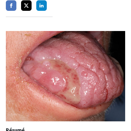
Partager
Partager
Partager
sur
sur
sur
facebook
twitter
linkedin
Résumé