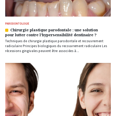
PARODONTOLOGIE
Chirurgie plastique parodontale : une solution
Article
pour lutter contre l’hypersensibilité dentinaire ?
réservé
à
Techniques de chirurgie plastique parodontale et recouvrement
nos
radiculaire Principes biologiques du recouvrement radiculaire Les
abonnés
récessions gingivales peuvent être associées à...