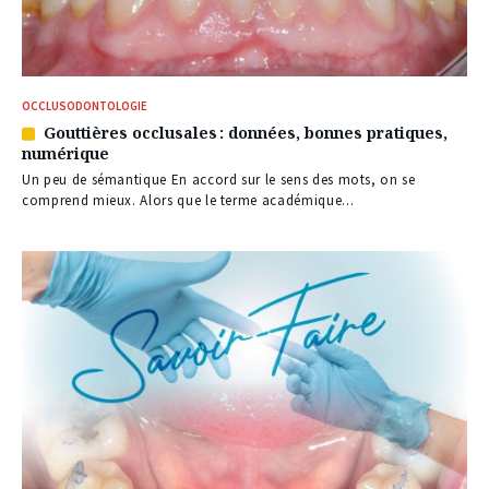
OCCLUSODONTOLOGIE
Gouttières occlusales : données, bonnes pratiques,
Article
numérique
réservé
à
Un peu de sémantique En accord sur le sens des mots, on se
nos
comprend mieux. Alors que le terme académique...
abonnés