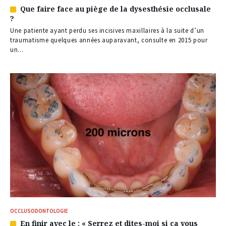
Que faire face au piège de la dysesthésie occlusale
Article
?
réservé
à
Une patiente ayant perdu ses incisives maxillaires à la suite d’un
nos
traumatisme quelques années auparavant, consulte en 2015 pour
abonnés
un...
OCCLUSODONTOLOGIE
En finir avec le : « Serrez et dites-moi si ça vous
Article