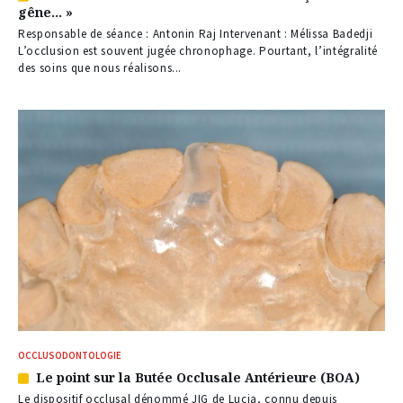
gêne… »
réservé
à
Responsable de séance : Antonin Raj Intervenant : Mélissa Badedji
nos
L’occlusion est souvent jugée chronophage. Pourtant, l’intégralité
abonnés
des soins que nous réalisons...
OCCLUSODONTOLOGIE
Le point sur la Butée Occlusale Antérieure (BOA)
Article
réservé
Le dispositif occlusal dénommé JIG de Lucia, connu depuis