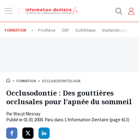
Ouvrir
la
navigation
Prothèse
ODF
Esthétique
Implantologie
Od
FORMATION
>
FORMATION
>
OCCLUSODONTOLOGIE
Occlusodontie : Des gouttières
occlusales pour l’apnée du sommeil
Par
Wacyl Mesnay
Publié le
01.01.2000
. Paru dans L'Information Dentaire (page 613)
Partager
Partager
Partager