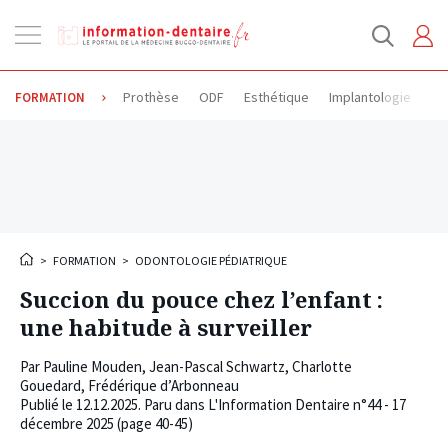
Ouvrir
la
navigation
Prothèse
ODF
Esthétique
Implantologie
Od
FORMATION
>
FORMATION
>
ODONTOLOGIE PÉDIATRIQUE
Succion du pouce chez l’enfant :
une habitude à surveiller
Par
Pauline Mouden
,
Jean-Pascal Schwartz
,
Charlotte
Gouedard
,
Frédérique d’Arbonneau
Publié le
12.12.2025
. Paru dans L'Information Dentaire n°44 - 17
décembre 2025 (page 40-45)