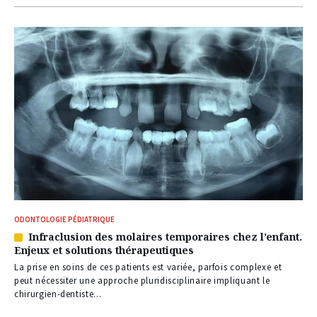
ODONTOLOGIE PÉDIATRIQUE
Infraclusion des molaires temporaires chez l’enfant.
Article
Enjeux et solutions thérapeutiques
réservé
à
La prise en soins de ces patients est variée, parfois complexe et
nos
peut nécessiter une approche pluridisciplinaire impliquant le
abonnés
chirurgien-dentiste...