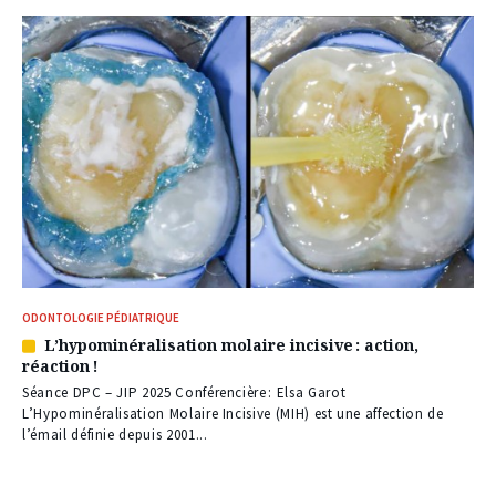
ODONTOLOGIE PÉDIATRIQUE
L’hypominéralisation molaire incisive : action,
Article
réaction !
réservé
à
Séance DPC – JIP 2025 Conférencière : Elsa Garot
nos
L’Hypominéralisation Molaire Incisive (MIH) est une affection de
abonnés
l’émail définie depuis 2001...