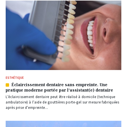
ESTHÉTIQUE
Éclaircissement dentaire sans empreinte. Une
Article
pratique moderne portée par l’assistant(e) dentaire
réservé
à
L’éclaircissement dentaire peut être réalisé à domicile (technique
nos
ambulatoire) à l’aide de gouttières porte-gel sur mesure fabriquées
abonnés
après prise d’empreinte...