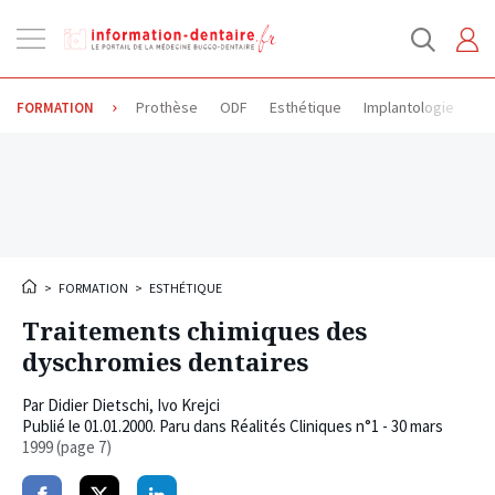
Ouvrir
la
navigation
Prothèse
ODF
Esthétique
Implantologie
Od
FORMATION
>
FORMATION
>
ESTHÉTIQUE
Traitements chimiques des
dyschromies dentaires
Par
Didier Dietschi
,
Ivo Krejci
Publié le
01.01.2000
. Paru dans Réalités Cliniques n°1 - 30 mars
1999 (page 7)