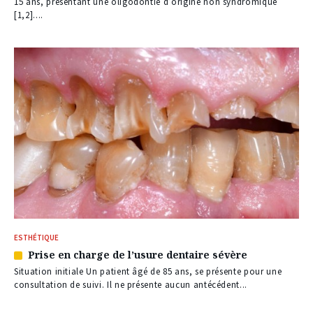
nos
15 ans, présentant une oligodontie d’origine non syndromique
abonnés
[1,2]....
ESTHÉTIQUE
Prise en charge de l’usure dentaire sévère
Article
réservé
Situation initiale Un patient âgé de 85 ans, se présente pour une
à
consultation de suivi. Il ne présente aucun antécédent...
nos
abonnés