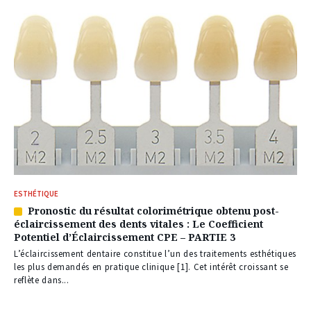
ESTHÉTIQUE
Pronostic du résultat colorimétrique obtenu post-
Article
éclaircissement des dents vitales : Le Coefficient
réservé
Potentiel d’Éclaircissement CPE – PARTIE 3
à
nos
L’éclaircissement dentaire constitue l’un des traitements esthétiques
abonnés
les plus demandés en pratique clinique [1]. Cet intérêt croissant se
reflète dans...