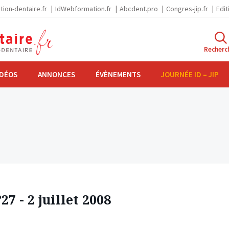
tion-dentaire.fr
IdWebformation.fr
Abcdent.pro
Congres-jip.fr
Edit
Recherc
IDÉOS
ANNONCES
ÉVÈNEMENTS
JOURNÉE ID – JIP
7 - 2 juillet 2008