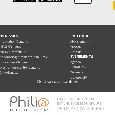
OS REVUES
BOUTIQUE
Information Dentaire
Abonnements
alités Cliniques
Kiosque
ratégie Prothétique
Librairie
ÉVÉNEMENTS
rodontologie Implantologie Orale
Agenda
omatériaux Cliniques
Grands Prix
ofession Assistant(e) Dentaire
Webinars
Orthodontiste
Congrès JIP
Gestion des cookies
L'INFORMATION DENTAIRE
EST UNE SOCIÉTÉ DU GROUPE
PHILIA MEDICAL EDITIONS