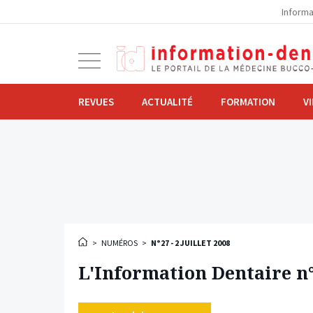
la
Informa
navigation
Ouvrir
la
navigation
REVUES
ACTUALITÉ
FORMATION
V
>
NUMÉROS
>
N°27 - 2 JUILLET 2008
L'Information Dentaire n°2