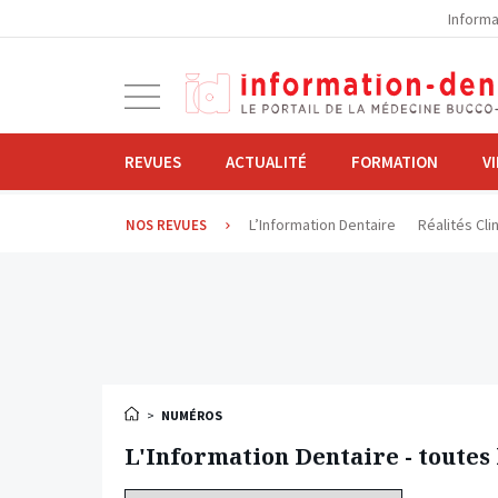
la
Informa
navigation
Ouvrir
la
navigation
REVUES
ACTUALITÉ
FORMATION
V
L’Information Dentaire
Réalités Cli
NOS REVUES
>
NUMÉROS
L'Information Dentaire - toutes 