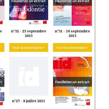
it
Feuilletez un extrait
Feuilletez un extrait
re
n°32 - 23 septembre
n°31 - 16 septembre
2015
2015
>
Voir le sommaire >
Voir le sommaire >
it
Feuilletez un extrait
n°27 - 8 juillet 2015