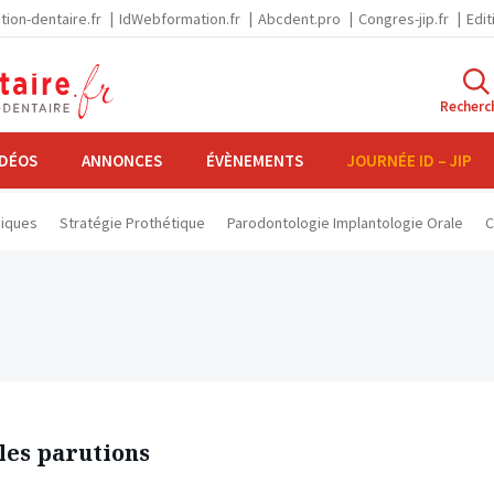
tion-dentaire.fr
IdWebformation.fr
Abcdent.pro
Congres-jip.fr
Edit
Recherc
IDÉOS
ANNONCES
ÉVÈNEMENTS
JOURNÉE ID – JIP
niques
Stratégie Prothétique
Parodontologie Implantologie Orale
C
les parutions