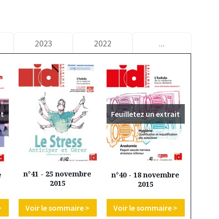
2023
2022
...
it
Feuilletez un extrait
n°41 - 25 novembre
e
n°40 - 18 novembre
2015
2015
>
Voir le sommaire >
Voir le sommaire >