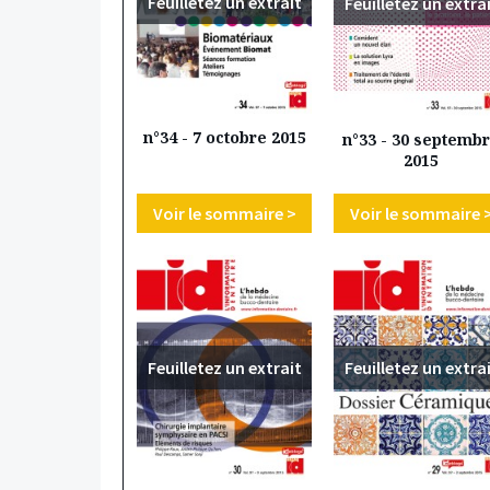
Feuilletez un extrait
Feuilletez un extra
n°34 - 7 octobre 2015
n°33 - 30 septemb
2015
Voir le sommaire >
Voir le sommaire 
Feuilletez un extrait
Feuilletez un extra