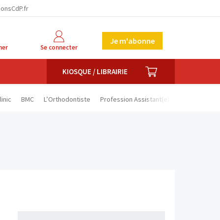
ionsCdP.fr
Je m'abonne
her
Se connecter
PANIER
KIOSQUE / LIBRAIRIE
linic
BMC
L’Orthodontiste
Profession Assistant(e) Dentaire