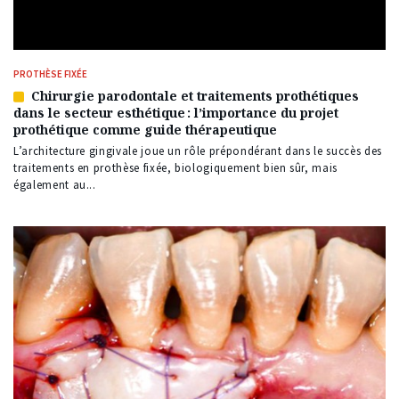
PROTHÈSE FIXÉE
Chirurgie parodontale et traitements prothétiques
Article
dans le secteur esthétique : l’importance du projet
réservé
prothétique comme guide thérapeutique
à
nos
L’architecture gingivale joue un rôle prépondérant dans le succès des
abonnés
traitements en prothèse fixée, biologiquement bien sûr, mais
également au...