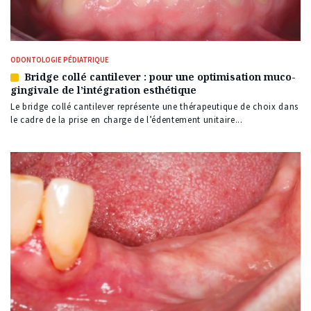
ODONTOLOGIE PÉDIATRIQUE
Bridge collé cantilever : pour une optimisation muco-
Article
gingivale de l’intégration esthétique
réservé
à
Le bridge collé cantilever représente une thérapeutique de choix dans
nos
le cadre de la prise en charge de l’édentement unitaire...
abonnés