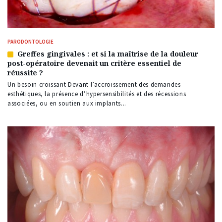
PARODONTOLOGIE
Greffes gingivales : et si la maîtrise de la douleur
Article
post-opératoire devenait un critère essentiel de
réservé
réussite ?
à
nos
Un besoin croissant Devant l’accroissement des demandes
abonnés
esthétiques, la présence d’hypersensibilités et des récessions
associées, ou en soutien aux implants...