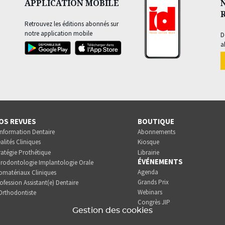
APPLICATION MOBILE
Retrouvez les éditions abonnés sur
notre application mobile
D
a
OS REVUES
BOUTIQUE
Information Dentaire
Abonnements
alités Cliniques
Kiosque
ratégie Prothétique
Librairie
ÉVÉNEMENTS
rodontologie Implantologie Orale
Agenda
omatériaux Cliniques
Grands Prix
ofession Assistant(e) Dentaire
Webinars
Orthodontiste
Congrès JIP
Gestion des cookies