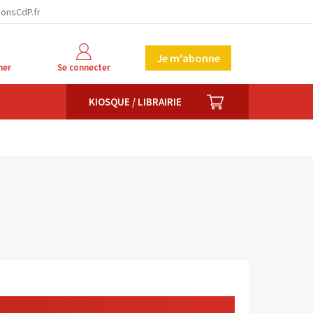
ionsCdP.fr
Je m'abonne
her
Se connecter
PANIER
KIOSQUE / LIBRAIRIE