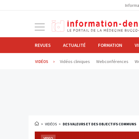
la
Informa
navigation
Ouvrir
la
navigation
REVUES
ACTUALITÉ
FORMATION
V
Vidéos cliniques
Webconférences
We
VIDÉOS
>
VIDÉOS
>
DES VALEURS ET DES OBJECTIFS COMMUNS
VIDEO