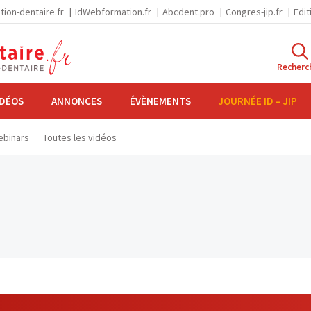
tion-dentaire.fr
IdWebformation.fr
Abcdent.pro
Congres-jip.fr
Edit
Recherc
IDÉOS
ANNONCES
ÉVÈNEMENTS
JOURNÉE ID – JIP
binars
Toutes les vidéos