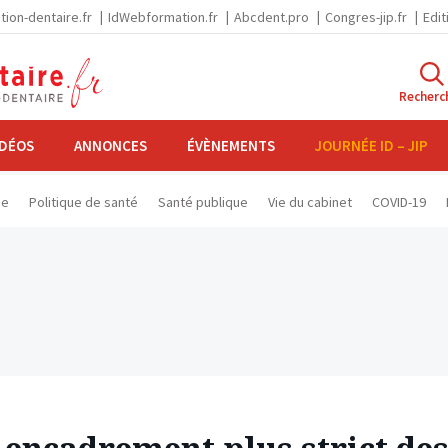
tion-dentaire.fr
IdWebformation.fr
Abcdent.pro
Congres-jip.fr
Edit
Recherc
IDÉOS
ANNONCES
ÉVÈNEMENTS
JOURNÉE ID – JIP
se
Politique de santé
Santé publique
Vie du cabinet
COVID-19