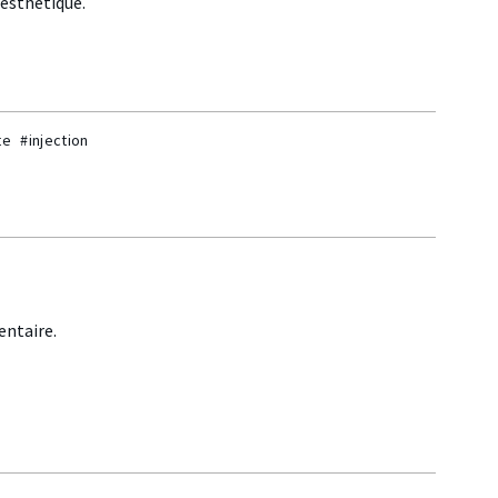
 esthétique.
te
#injection
ntaire.