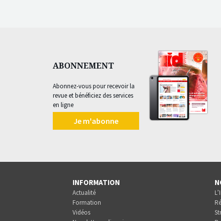
ABONNEMENT
Abonnez-vous pour recevoir la
revue et bénéficiez des services
en ligne
Je m'abonne
INFORMATION
N
Actualité
L’
Formation
Ré
Vidéos
St