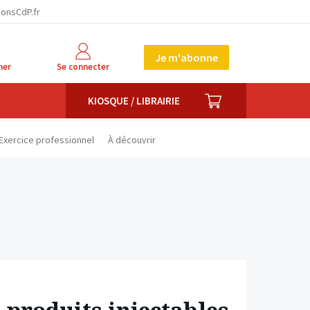
facebook
twitter
linkedin
ionsCdP.fr
Je m'abonne
her
Se connecter
PANIER
KIOSQUE / LIBRAIRIE
Exercice professionnel
À découvrir