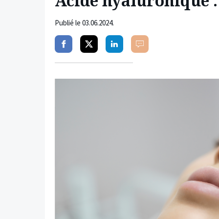
Acide hyaluronique :
Publié le
03.06.2024
.
Partager
Partager
Partager
Commenter
sur
sur
sur
facebook
twitter
linkedin