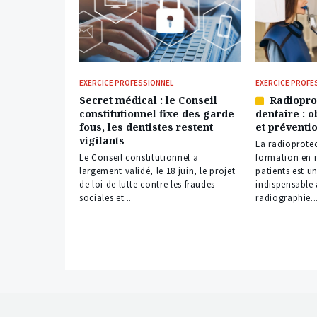
EXERCICE PROFESSIONNEL
EXERCICE PROFE
Secret médical : le Conseil
Radiopro
Article
constitutionnel fixe des garde-
dentaire : o
réservé
fous, les dentistes restent
et préventi
à
vigilants
nos
La radioprotec
abonnés
Le Conseil constitutionnel a
formation en 
largement validé, le 18 juin, le projet
patients est u
de loi de lutte contre les fraudes
indispensable à
sociales et...
radiographie...